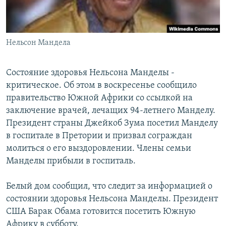
Հայերեն
English
Нельсон Мандела
Русский
Состояние здоровья Нельсона Манделы -
Все сайты Радио Азатутюн
критическое. Об этом в воскресенье сообщило
правительство Южной Африки со ссылкой на
заключение врачей, лечащих 94-летнего Манделу.
Президент страны Джейкоб Зума посетил Манделу
в госпитале в Претории и призвал сограждан
молиться о его выздоровлении. Члены семьи
Манделы прибыли в госпиталь.
Белый дом сообщил, что следит за информацией о
состоянии здоровья Нельсона Манделы. Президент
США Барак Обама готовится посетить Южную
Африку в субботу.