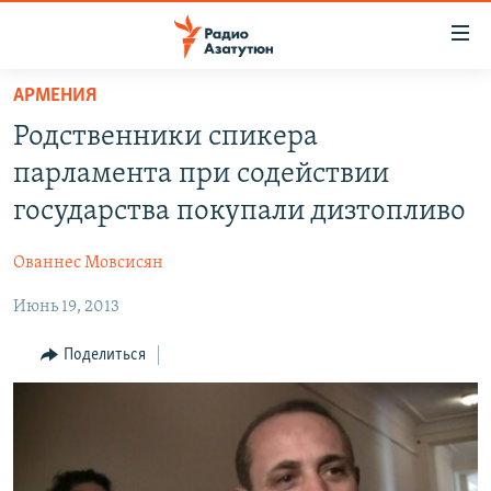
Ссылки
доступа
Перейти
АРМЕНИЯ
к
ГЛАВНАЯ
Родственники спикера
основному
НОВОСТИ
содержанию
парламента при содействии
ПОЛИТИКА
Перейти
государства покупали дизтопливо
к
ОБЩЕСТВО
основной
Ованнес Мовсисян
ЭКОНОМИКА
навигации
Перейти
Июнь 19, 2013
РЕГИОН
к
НАГОРНЫЙ КАРАБАХ
Поделиться
поиску
КУЛЬТУРА
СПОРТ
АРХИВ