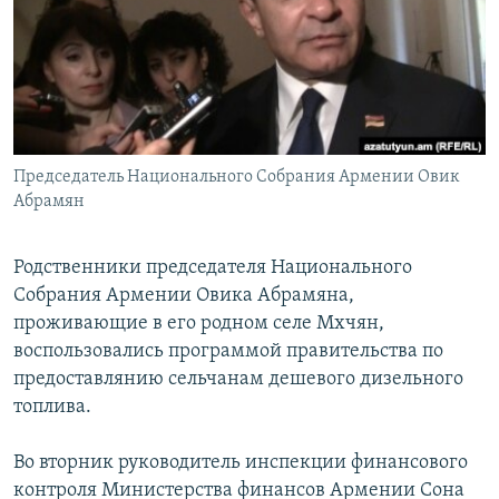
Հայերեն
English
Русский
Председатель Национального Собрания Армении Овик
Все сайты Радио Азатутюн
Абрамян
Родственники председателя Национального
Собрания Армении Овика Абрамяна,
проживающие в его родном селе Мхчян,
воспользовались программой правительства по
предоставлянию сельчанам дешевого дизельного
топлива.
Во вторник руководитель инспекции финансового
контроля Министерства финансов Армении Сона