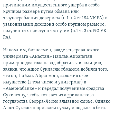
причиненим имущественного ущерба в особо
крупном размере путем обмана или
злоупотребления доверием (п.1 ч.2 ст.184 УК РА) и
узаконивании доходов в особо крупном размере,
полученных преступным путем (п.1 ч. 3 ст.190 УК
РА).
Напомним, бизнесмен, владелец ереванского
универмага «Айастан» Пайлак Айрапетян
примерно два года назад обратился в полицию,
заявив, что Ашот Сукиасян обманом добился того,
что он, Пайлак Айрапетян, заложил свое
имущество (в том числе и универмаг) в
«Америабанке» и передал полученные средства
Сукиасяну, чтобы тот ввез из африканского
государства Сьерра-Леоне алмазное сырье. Однако
Ашот Сукиасян присвоил сумму и подался в бега.