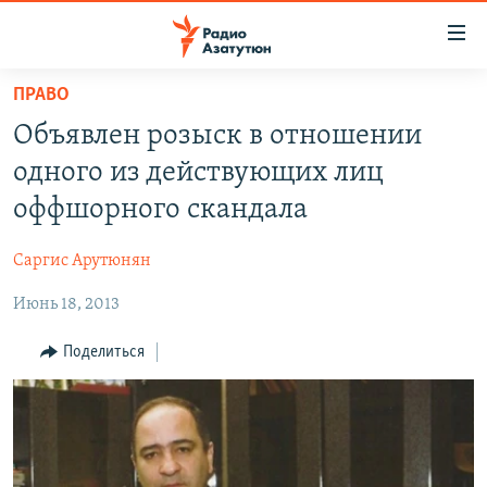
Ссылки
доступа
Перейти
ПРАВО
к
ГЛАВНАЯ
Объявлен розыск в отношении
основному
НОВОСТИ
содержанию
одного из действующих лиц
ПОЛИТИКА
Перейти
оффшорного скандала
к
ОБЩЕСТВО
основной
Саргис Арутюнян
ЭКОНОМИКА
навигации
Перейти
Июнь 18, 2013
РЕГИОН
к
НАГОРНЫЙ КАРАБАХ
Поделиться
поиску
КУЛЬТУРА
СПОРТ
АРХИВ