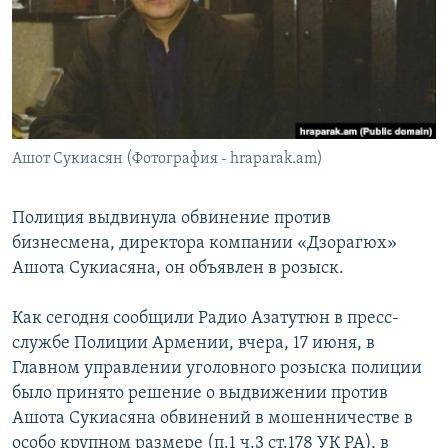
Հայերեն
English
Русский
Ашот Сукиасян (Фотография - hraparak.am)
Все сайты Радио Азатутюн
Полиция выдвинула обвинение против
бизнесмена, директора компании «Дзорагюх»
Ашота Сукиасяна, он объявлен в розыск.
Как сегодня сообщили Радио Азатутюн в пресс-
службе Полиции Армении, вчера, 17 июня, в
Главном управлении уголовного розыска полиции
было принято решение о выдвижении против
Ашота Сукиасяна обвинений в мошенничестве в
особо крупном размере (п.1 ч.3 ст.178 УК РА), в