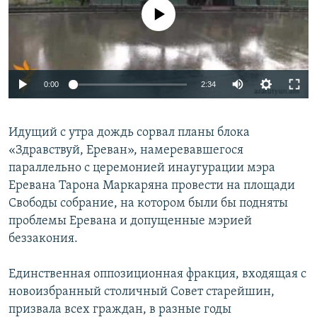
No media source currently available
Հայերեն
English
Русский
0:00
2:34
Все сайты Радио Азатутюн
Идущий с утра дождь сорвал планы блока
«Здравствуй, Ереван», намеревавшегося
параллельно с церемонией инаугурации мэра
Еревана Тарона Маркаряна провести на площади
Свободы собрание, на котором были бы подняты
проблемы Еревана и допущенные мэрией
беззакония.
Единственная оппозиционная фракция, входящая с
новоизбранный столичный Совет старейшин,
призвала всех граждан, в разные годы