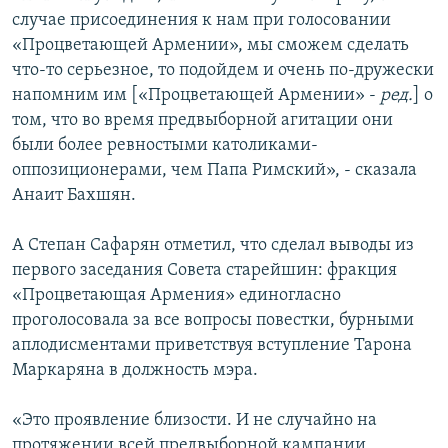
случае присоединения к нам при голосовании
«Процветающей Армении», мы сможем сделать
что-то серьезное, то подойдем и очень по-дружески
напомним им [«Процветающей Армении» -
ред.
] о
том, что во время предвыборной агитации они
были более ревностыми католиками-
оппозиционерами, чем Папа Римский», - сказала
Анаит Бахшян.
А Степан Сафарян отметил, что сделал выводы из
первого заседания Совета старейшин: фракция
«Процветающая Армения» единогласно
проголосовала за все вопросы повестки, бурными
аплодисментами приветствуя вступление Тарона
Маркаряна в должность мэра.
«Это проявление близости. И не случайно на
протяжении всей предвыборной кампании