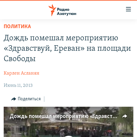
Ссылки
доступа
Перейти
ПОЛИТИКА
к
ГЛАВНАЯ
Дождь помешал мероприятию
основному
НОВОСТИ
содержанию
«Здравствуй, Ереван» на площади
ПОЛИТИКА
Перейти
Свободы
к
ОБЩЕСТВО
основной
Карлен Асланян
ЭКОНОМИКА
навигации
Перейти
Июнь 11, 2013
РЕГИОН
к
НАГОРНЫЙ КАРАБАХ
Поделиться
поиску
КУЛЬТУРА
Дождь помешал мероприятию «Здравствуй, Ереван» на площади Свободы
СПОРТ
АРХИВ