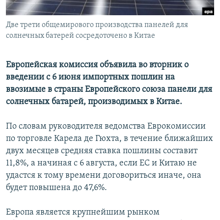
Հայերեն
Две трети общемирового производства панелей для
English
солнечных батерей сосредоточено в Китае
Русский
Европейская комиссия объявила во вторник о
введении с 6 июня импортных пошлин на
Все сайты Радио Азатутюн
ввозимые в страны Европейского союза панели для
солнечных батарей, производимых в Китае.
По словам руководителя ведомства Еврокомиссии
по торговле Карела де Гюхта, в течение ближайших
двух месяцев средняя ставка пошлины составит
11,8%, а начиная с 6 августа, если ЕС и Китаю не
удастся к тому времени договориться иначе, она
будет повышена до 47,6%.
Европа является крупнейшим рынком