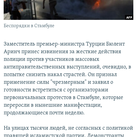
Հայերեն
English
Беспорядки в Стамбуле
Русский
Заместитель премьер-министра Турции Бюлент
Все сайты Радио Азатутюн
Аринч принес извинения за жесткие действия
полиции против участников массовых
антиправительственных выступлений, очевидно, в
попытке снизить накал страстей. Он признал
применение силы "чрезмерным" и заявил о
готовности встретиться с организаторами
первоначальных протестов в Стамбуле, которые
переросли в нынешние манифестации,
продолжающиеся почти неделю.
На улицах тысячи людей, не согласных с политикой
правящей исламистской партии. Демонстранты