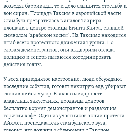
возводят баррикады, то и дело слышится стрельба и
вой сирен. Площадь Таксим в европейской части
Стамбула превратилась в аналог Тахрира –
площади в центре столицы Египта Каира, ставшей
символом "арабской весны". На Таксиме находится
штаб всего протестного движения Турции. По
словам демонстрантов, они выдворили отсюда
полицию и теперь пытаются координировать
действия толпы.
У всех приподнятое настроение, люди обсуждают
последние события, готовят нехитрую еду, убирают
скопившийся мусор. В знак солидарности
владельцы закусочных, продавцы донеров
бесплатно кормят демонстрантов и раздают им
горячий кофе. Один из участников акций протеста
Айхмет, преподаватель стамбульского вуза,
говорит, что лозунги о сближении с Европой