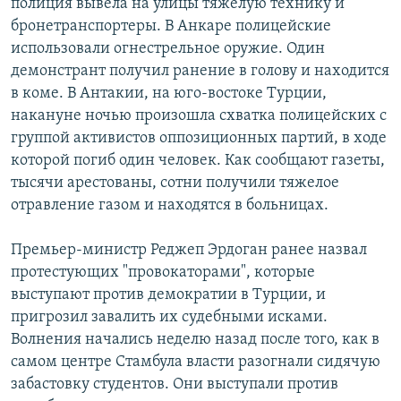
полиция вывела на улицы тяжелую технику и
бронетранспортеры. В Анкаре полицейские
использовали огнестрельное оружие. Один
демонстрант получил ранение в голову и находится
в коме. В Антакии, на юго-востоке Турции,
накануне ночью произошла схватка полицейских с
группой активистов оппозиционных партий, в ходе
которой погиб один человек. Как сообщают газеты,
тысячи арестованы, сотни получили тяжелое
отравление газом и находятся в больницах.
Премьер-министр Реджеп Эрдоган ранее назвал
протестующих "провокаторами", которые
выступают против демократии в Турции, и
пригрозил завалить их судебными исками.
Волнения начались неделю назад после того, как в
самом центре Стамбула власти разогнали сидячую
забастовку студентов. Они выступали против