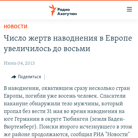
Ссылки
доступа
Перейти
НОВОСТИ
к
ГЛАВНАЯ
Число жертв наводнения в Европе
основному
НОВОСТИ
содержанию
увеличилось до восьми
ПОЛИТИКА
Перейти
к
Июнь 04, 2013
ОБЩЕСТВО
основной
ЭКОНОМИКА
Поделиться
навигации
Перейти
РЕГИОН
В наводнении, охватившем сразу несколько стран
к
Европы, погибли уже восемь человек. Спасатели
НАГОРНЫЙ КАРАБАХ
поиску
накануне обнаружили тело мужчины, который
КУЛЬТУРА
пропал без вести 31 мая во время наводнения на
юге Германии в округе Тюбинген (земля Баден-
СПОРТ
Вюртемберг). Поиски второго исчезнувшего в этом
АРХИВ
же районе продолжаются, сообщил РИА "Новости"