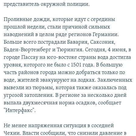
представитель окружной полиции.
Հայերեն
Проливные дожди, которые идут с середины
English
прошлой недели, стали причиной сильных
Русский
наводнений в целом ряде регионов Германии.
Больше всего пострадали Бавария, Саксония,
Баден-Вюртемберг и Тюрингия. Сегодня, 4 июня, в
Все сайты Радио Азатутюн
городе Пассау на юго-востоке страны вода достигла
уровня, которого не было с 1501 года. В большую
часть районов города можно добраться только по
воде, жителей эвакуируют на лодках. Заключенных
вывезли из тюрьмы, которая также оказалась под
угрозой затопления. В регионе за несколько дней
выпала двухмесячная норма осадков, сообщает
"Интерфакс".
Не менее напряженная ситуация в соседней
Чехии. Власти сообщили, что снизили давление в