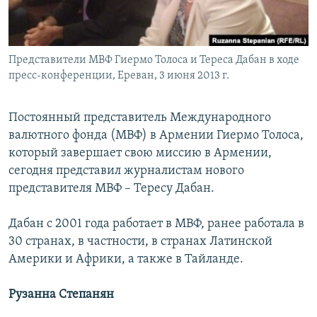
Հայերեն
English
Представители МВФ Гиермо Толоса и Тереcа Дабан в ходе
Русский
пресс-конференции, Ереван, 3 июня 2013 г.
Все сайты Радио Азатутюн
Постоянный представитель Международного
валютного фонда (МВФ) в Армении Гиермо Толоса,
который завершает свою миссию в Армении,
сегодня представил журналистам нового
представителя МВФ – Тересу Дабан.
Дабан с 2001 года работает в МВФ, ранее работала в
30 странах, в частности, в странах Латинской
Америки и Африки, а также в Тайланде.
Рузанна Степанян