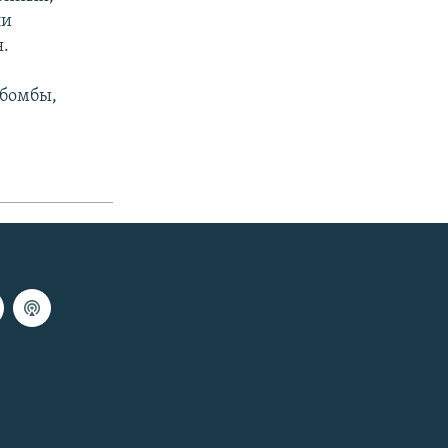
ли
.
 бомбы,