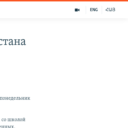
ENG
ՀԱՅ
стана
 понедельник
м со школой
оенных,