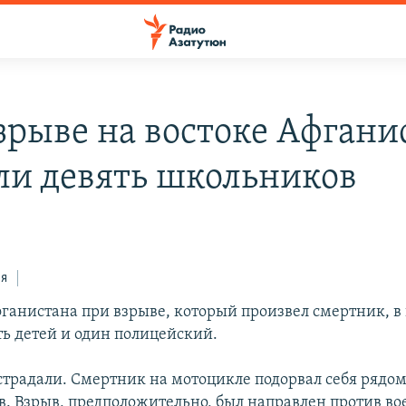
зрыве на востоке Афгани
ли девять школьников
ся
фганистана при взрыве, который произвел смертник, в
ть детей и один полицейский.
острадали. Смертник на мотоцикле подорвал себя рядо
в. Взрыв, предположительно, был направлен против в