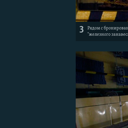
3
Рядом с бронирова
"железного занавеса