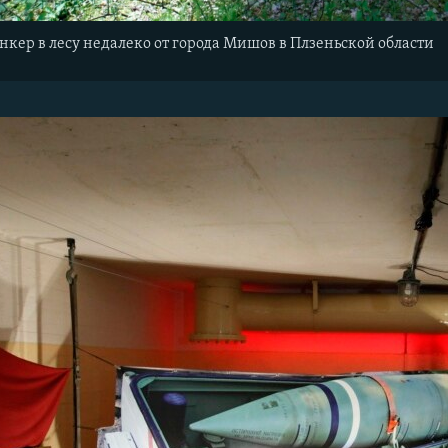
ункер в лесу недалеко от города Мишов в Плзеньской области