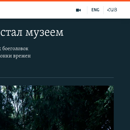
ENG
ՀԱՅ
 стал музеем
х боеголовок
гонки времен