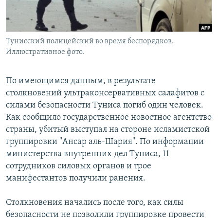
Հայերեն
English
Тунисский полицейский во время беспорядков.
Русский
Иллюстративное фото.
Все сайты Радио Азатутюн
По имеющимся данным, в результате
столкновений ультраконсервативных салафитов с
силами безопасности Туниса погиб один человек.
Как сообщило государственное новостное агентство
страны, убитый выступал на стороне исламистской
группировки "Ансар аль-Шария". По информации
министерства внутренних дел Туниса, 11
сотрудников силовых органов и трое
манифестантов получили ранения.
Столкновения начались после того, как силы
безопасности не позволили группировке провести