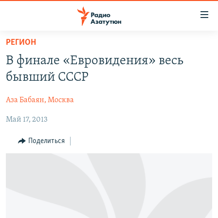
Ссылки
доступа
Перейти
РЕГИОН
к
ГЛАВНАЯ
В финале «Евровидения» весь
основному
НОВОСТИ
содержанию
бывший СССР
ПОЛИТИКА
Перейти
к
Аза Бабаян, Москва
ОБЩЕСТВО
основной
Май 17, 2013
ЭКОНОМИКА
навигации
Перейти
РЕГИОН
Поделиться
к
НАГОРНЫЙ КАРАБАХ
поиску
КУЛЬТУРА
СПОРТ
АРХИВ