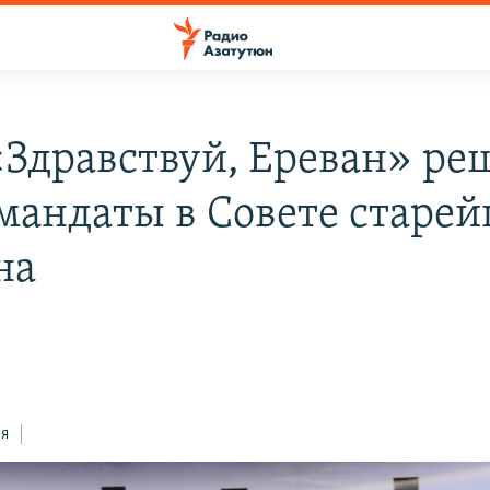
«Здравствуй, Ереван» ре
 мандаты в Совете старе
на
ся