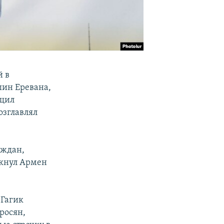
й в
шин Еревана,
бщил
озглавлял
аждан,
ркнул Армен
 Гагик
росян,