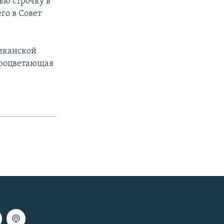
ю строчку в
го в Совет
ликанской
Процветающая