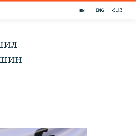
ENG
ՀԱՅ
шил
йшин