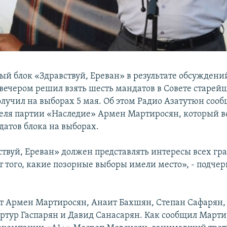
й блок «Здравствуй, Ереван» в результате обсуждени
вечером решил взять шесть мандатов в Совете старей
олучил на выборах 5 мая. Об этом Радио Азатутюн соо
еля партии «Наследие» Армен Мартиросян, который в
датов блока на выборах.
ствуй, Ереван» должен представлять интересы всех гр
т того, какие позорные выборы имели место», - подче
ут Армен Мартиросян, Анаит Бахшян, Степан Сафарян,
Артур Гаспарян и Давид Санасарян. Как сообщил Марти