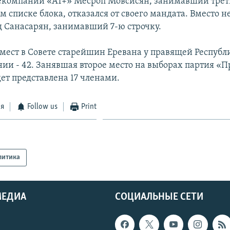
екомпании «А1+» Месроп Мовсисян, занимавший треть
 списке блока, отказался от своего мандата. Вместо не
 Санасарян, занимавший 7-ю строчку.
мест в Совете старейшин Еревана у правящей Респуб
ии - 42. Занявшая второе место на выборах партия «
ет представлена 17 членами.
ся
Follow us
Print
литика
МЕДИА
СОЦИАЛЬНЫЕ СЕТИ