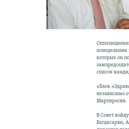
Оппозиционны
понедельник 
которые он п
зампредседат
список канди
«Блок «Здрав
независимо о
Мартиросян.
В Совет войд
Багдасарян, 