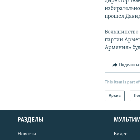
директор тел
избирательном
прошел Давид
Большинство 
партии Армен
Армения» буд
Поделить
This item is part of
Архив
По
РАЗДЕЛЫ
МУЛЬТИ
Новости
Видео