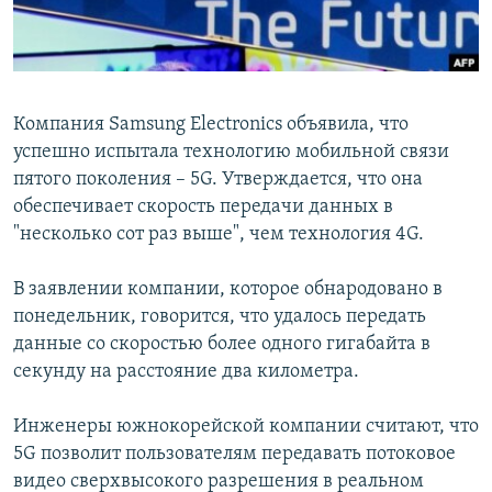
Հայերեն
English
Русский
Компания Samsung Electronics объявила, что
успешно испытала технологию мобильной связи
пятого поколения – 5G. Утверждается, что она
Все сайты Радио Азатутюн
обеспечивает скорость передачи данных в
"несколько сот раз выше", чем технология 4G.
В заявлении компании, которое обнародовано в
понедельник, говорится, что удалось передать
данные со скоростью более одного гигабайта в
секунду на расстояние два километра.
Инженеры южнокорейской компании считают, что
5G позволит пользователям передавать потоковое
видео сверхвысокого разрешения в реальном