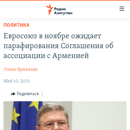
Ссылки
доступа
Перейти
ПОЛИТИКА
к
ГЛАВНАЯ
Евросоюз в ноябре ожидает
основному
НОВОСТИ
содержанию
парафирования Соглашения об
ПОЛИТИКА
Перейти
ассоциации с Арменией
к
ОБЩЕСТВО
основной
Эгине Буниатян
ЭКОНОМИКА
навигации
Перейти
Май 10, 2013
РЕГИОН
к
НАГОРНЫЙ КАРАБАХ
Поделиться
поиску
КУЛЬТУРА
СПОРТ
АРХИВ