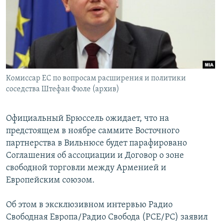
Հայերեն
English
Русский
Комиссар ЕС по вопросам расширения и политики
Все сайты Радио Азатутюн
соседства Штефан Фюле (архив)
Официальный Брюссель ожидает, что на
предстоящем в ноябре саммите Восточного
партнерства в Вильнюсе будет парафировано
Соглашения об ассоциации и Договор о зоне
свободной торговли между Арменией и
Европейским союзом.
Об этом в эксклюзивном интервью Радио
Свободная Европа/Радио Свобода (РСЕ/РС) заявил