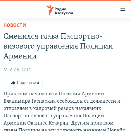
Ссылки
доступа
Перейти
НОВОСТИ
к
ГЛАВНАЯ
Сменился глава Паспортно-
основному
НОВОСТИ
содержанию
визового управления Полиции
ПОЛИТИКА
Перейти
Армении
к
ОБЩЕСТВО
основной
Май 08, 2013
ЭКОНОМИКА
навигации
Перейти
Поделиться
РЕГИОН
к
Приказом начальника Полиции Армении
НАГОРНЫЙ КАРАБАХ
поиску
Владимира Гаспаряна особожден от должности и
КУЛЬТУРА
отправлен в кадровый резерв начальник
СПОРТ
Паспортно-визового управления Полиции
Армении Ованнес Кочарян. Другим приказом
АРХИВ
главы Полиции на эту должность назначен Норайр