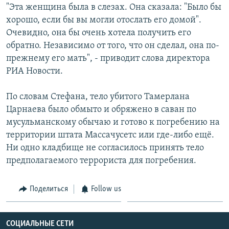
"Эта женщина была в слезах. Она сказала: "Было бы
Հայերեն
хорошо, если бы вы могли отослать его домой".
Очевидно, она бы очень хотела получить его
English
обратно. Независимо от того, что он сделал, она по-
Русский
прежнему его мать", - приводит слова директора
РИА Новости.
Все сайты Радио Азатутюн
По словам Стефана, тело убитого Тамерлана
Царнаева было обмыто и обряжено в саван по
мусульманскому обычаю и готово к погребению на
территории штата Массачусетс или где-либо ещё.
Ни одно кладбище не согласилось принять тело
предполагаемого террориста для погребения.
Поделиться
Follow us
СОЦИАЛЬНЫЕ СЕТИ