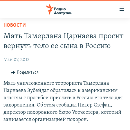
Ссылки
доступа
Перейти
НОВОСТИ
к
ГЛАВНАЯ
Мать Тамерлана Царнаева просит
основному
НОВОСТИ
содержанию
вернуть тело ее сына в Россию
ПОЛИТИКА
Перейти
к
Май 07, 2013
ОБЩЕСТВО
основной
ЭКОНОМИКА
Поделиться
навигации
Перейти
РЕГИОН
Мать уничтоженного террориста Тамерлана
к
Царнаева Зубейдат обратилась к американским
НАГОРНЫЙ КАРАБАХ
поиску
властям с просьбой прислать в Россию его тело для
КУЛЬТУРА
захоронения. Об этом сообщил Питер Стефан,
директор похоронного бюро Уорчестера, который
СПОРТ
занимается организацией похорон.
АРХИВ