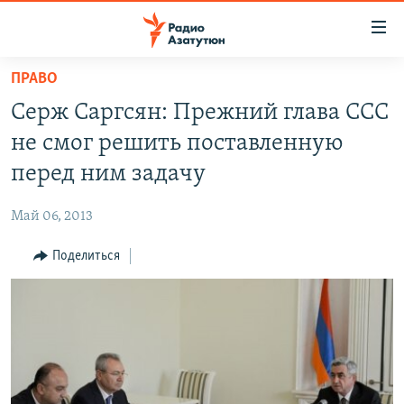
Ссылки
доступа
Перейти
ПРАВО
к
ГЛАВНАЯ
Серж Саргсян: Прежний глава ССС
основному
НОВОСТИ
содержанию
не смог решить поставленную
ПОЛИТИКА
Перейти
перед ним задачу
к
ОБЩЕСТВО
основной
Май 06, 2013
ЭКОНОМИКА
навигации
Перейти
Поделиться
РЕГИОН
к
НАГОРНЫЙ КАРАБАХ
поиску
КУЛЬТУРА
СПОРТ
АРХИВ