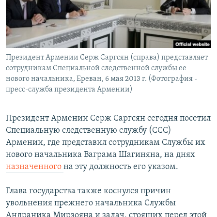
Հայերեն
English
Русский
Президент Армении Серж Саргсян (справа) представляет
сотрудникам Специальной следственной службы ее
Все сайты Радио Азатутюн
нового начальника, Ереван, 6 мая 2013 г. (Фотография -
пресс-служба президента Армении)
Президент Армении Серж Саргсян сегодня посетил
Специальную следственную службу (ССС)
Армении, где представил сотрудникам Службы их
нового начальника Ваграма Шагиняна, на днях
назначенного
на эту должность его указом.
Глава государства также коснулся причин
увольнения прежнего начальника Службы
Андраника Мирзояна и задач, стоящих перед этой