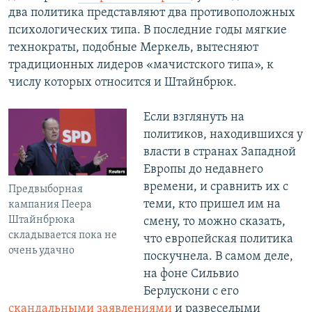
два политика представляют два противоположных
психологических типа. В последние годы мягкие
технократы, подобные Меркель, вытесняют
традиционных лидеров «мачистского типа», к
числу которых относится и Штайнбрюк.
​Если взглянуть на
политиков, находившихся у
власти в странах Западной
Европы до недавнего
времени, и сравнить их с
Предвыборная
теми, кто пришел им на
кампания Пеера
Штайнбрюка
смену, то можно сказать,
складывается пока не
что европейская политика
очень удачно
поскучнела. В самом деле,
на фоне Сильвио
Берлускони с его
скандальными заявлениями
и развеселыми