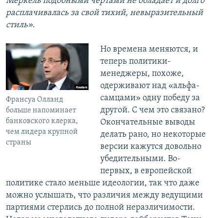
Меркель подобными чертами не обладает и долго
расплачивалась за свой тихий, невыразительный
стиль»
.
Но времена меняются, и
теперь политики-
менеджеры, похоже,
одерживают над «альфа-
самцами» одну победу за
Франсуа Олланд
другой. С чем это связано?
больше напоминает
банковского клерка,
Окончательные выводы
чем лидера крупной
делать рано, но некоторые
страны
версии кажутся довольно
убедительными. Во-
первых, в европейской
политике стало меньше идеологии, так что даже
можно услышать, что различия между ведущими
партиями стерлись до полной неразличимости.