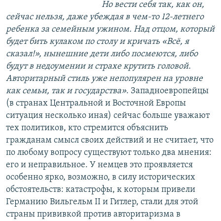
Но вести себя так, как он,
сейчас нельзя, даже убеждая в чем-то 12-летнего
ребенка за семейным ужином. Над отцом, который
будет бить кулаком по столу и кричать «Всё, я
сказал!», нынешние дети либо посмеются, либо
будут в недоумении и страхе крутить головой.
Авторитарный стиль уже непопулярен на уровне
как семьи, так и государства»
. Западноевропейцы
(в странах Центральной и Восточной Европы
ситуация несколько иная) сейчас больше уважают
тех политиков, кто стремится объяснить
гражданам смысл своих действий и не считает, что
по любому вопросу существуют только два мнения:
его и неправильное. У немцев это проявляется
особенно ярко, возможно, в силу исторических
обстоятельств: катастрофы, к которым привели
Германию Вильгельм II и Гитлер, стали для этой
страны прививкой против авторитаризма в