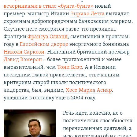
вечеринками в стиле «бунга-бунга»
новый
премьер-министр Италии
Энрико Летта
выглядит
скромным добропорядочным банковским клерком.
Скучнее него смотрится разве что президент
Франции
Франсуа Олланд
, сменивший в прошлом
году в
Елисейском дворце
энергичного бонвивана
Николя Саркози
. Нынешний британский премьер
Дэвид Кэмерон
– более приглаженный и менее
выразительный, чем
Тони Блэр
. А в Испании
последним главой правительства, отвечавшим
критериям старой школы политического
лидерства, был, видимо,
Хосе Мария Аснар
,
ушедший в отставку еще в 2004 году.
Речь идет, конечно, не о
политических способностях
перечисленных деятелей, а
исключительно об их стиле.