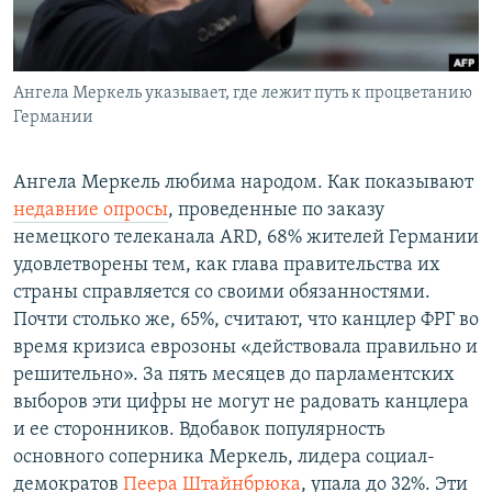
Հայերեն
English
Ангела Меркель указывает, где лежит путь к процветанию
Русский
Германии
Все сайты Радио Азатутюн
Ангела Меркель любима народом. Как показывают
недавние опросы
, проведенные по заказу
немецкого телеканала ARD, 68% жителей Германии
удовлетворены тем, как глава правительства их
страны справляется со своими обязанностями.
Почти столько же, 65%, считают, что канцлер ФРГ во
время кризиса еврозоны «действовала правильно и
решительно». За пять месяцев до парламентских
выборов эти цифры не могут не радовать канцлера
и ее сторонников. Вдобавок популярность
основного соперника Меркель, лидера социал-
демократов
Пеера Штайнбрюка
, упала до 32%. Эти