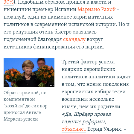
30%
). Подобным образом пришел к власти и
нынешний премьер Испании
Мариано Рахой
–
пожалуй, один из наименее харизматичных
политиков в современной испанской истории. Но и
его репутация очень быстро оказалась
подмоченной благодаря
скандалу
вокруг
источников финансирования его партии.
Третий фактор успеха
неярких европейских
политиков аналитики видят
в том, что новые поколения
европейских избирателей
Образ скромной, но
воспитаны несколько
компетентной
"хозяйки" до сих пор
иначе, чем их родители.
приносил Ангеле
«Да, Шрёдер провел
Меркель успехи
важные реформы,
–
объясняет
Бернд Ульрих. –