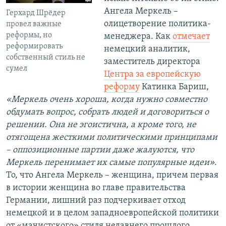
Ангела Меркель –
Герхард Шрёдер
олицетворение политика-
провел важные
реформы, но
менеджера. Как
отмечает
реформировать
немецкий аналитик,
собственный стиль не
заместитель директора
сумел
Центра за европейскую
реформу
Катинка Бариш,
«Меркель очень хороша, когда нужно совместно
обдумать вопрос, собрать людей и договориться о
решении. Она не эгоистична, а кроме того, не
отягощена жесткими политическими принципами
– оппозиционные партии даже жалуются, что
Меркель перенимает их самые популярные идеи»
.
То, что Ангела Меркель – женщина, причем первая
в истории женщина во главе правительства
Германии, лишний раз подчеркивает отход
немецкой и в целом западноевропейской политики
от «мачистского» стиля недавнего прошлого.