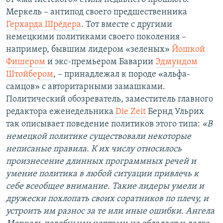
Меркель – антипод своего предшественника
Герхарда Шрёдера
. Тот вместе с другими
немецкими политиками своего поколения –
например, бывшим лидером «зеленых»
Йошкой
Фишером
и экс-премьером Баварии
Эдмундом
Штойбером
, – принадлежал к породе «альфа-
самцов» с авторитарными замашками.
Политический обозреватель, заместитель главного
редактора еженедельника
Die Zeit
Бернд Ульрих
так описывает поведение политиков этого типа:
«В
немецкой политике существовали некоторые
неписаные правила. К их числу относилось
произнесение длинных программных речей и
умение политика в любой ситуации привлечь к
себе всеобщее внимание. Такие лидеры умели и
дружески похлопать своих соратников по плечу, и
устроить им разнос за те или иные ошибки. Ангела