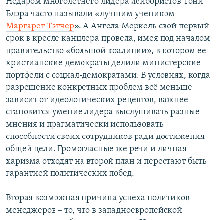
Недаром многолетнего лидера лейбористов Тони
Блэра часто называли «лучшим учеником
Маргарет Тэтчер
». А Ангела Меркель свой первый
срок в кресле канцлера провела, имея под началом
правительство «большой коалиции», в котором ее
христианские демократы делили министерские
портфели с социал-демократами. В условиях, когда
разрешение конкретных проблем всё меньше
зависит от идеологических рецептов, важнее
становится умение лидера выслушивать разные
мнения и прагматически использовать
способности своих сотрудников ради достижения
общей цели. Громогласные же речи и личная
харизма отходят на второй план и перестают быть
гарантией политических побед.
Вторая возможная причина успеха политиков-
менеджеров – то, что в западноевропейской