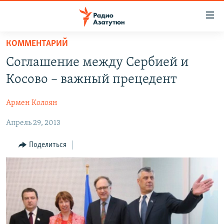
Ссылки
доступа
Перейти
КОММЕНТАРИЙ
к
ГЛАВНАЯ
Соглашение между Сербией и
основному
НОВОСТИ
содержанию
Косово – важный прецедент
ПОЛИТИКА
Перейти
к
Армен Колоян
ОБЩЕСТВО
основной
Апрель 29, 2013
ЭКОНОМИКА
навигации
Перейти
РЕГИОН
Поделиться
к
НАГОРНЫЙ КАРАБАХ
поиску
КУЛЬТУРА
СПОРТ
АРХИВ