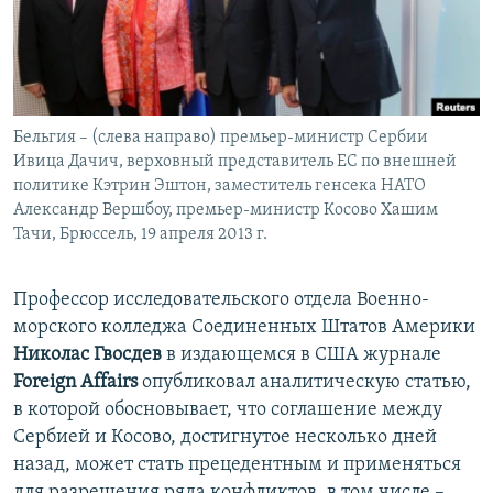
Հայերեն
English
Русский
Бельгия – (слева направо) премьер-министр Сербии
Ивица Дачич, верховный представитель ЕС по внешней
Все сайты Радио Азатутюн
политике Кэтрин Эштон, заместитель генсека НАТО
Александр Вершбоу, премьер-министр Косово Хашим
Тачи, Брюссель, 19 апреля 2013 г.
Профессор исследовательского отдела Военно-
морского колледжа Соединенных Штатов Америки
Николас Гвосдев
в издающемся в США журнале
Foreign Affairs
опубликовал аналитическую статью,
в которой обосновывает, что соглашение между
Сербией и Косово, достигнутое несколько дней
назад, может стать прецедентным и применяться
для разрешения ряда конфликтов, в том числе –