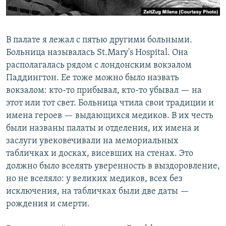
Հայերեն
English
В палате я лежал с пятью другими больными.
Больница называлась St.Mary's Hospital. Она
Русский
располагалась рядом с лондонским вокзалом
Паддингтон. Ее тоже можно было назвать
Все сайты Радио Азатутюн
вокзалом: кто-то прибывал, кто-то убывал — на
этот или тот свет. Больница чтила свои традиции и
имена героев — выдающихся медиков. В их честь
были названы палаты и отделения, их имена и
заслуги увековечивали на мемориальных
табличках и досках, висевших на стенах. Это
должно было вселять уверенность в выздоровление,
но не вселяло: у великих медиков, всех без
исключения, на табличках были две даты —
рождения и смерти.