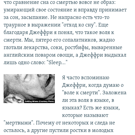
что сравнение сна со смертью вовсе не образ:
умирающий свое состояние и вправду ​принимает
за сон, засыпание. Не напрасно есть что-то
траурное в выражении "отход ко сну". Еще
благодаря​ Джеффри я понял, что такое воля к
смерти. Мы, пятеро его сопалатников, жадно
глотали лекарства, соки, ростбифы, вываренные
английским поваром овощи, а Джеффри выдыхал
лишь одно слово: "Sleep..."
Я часто вспоминаю
Джеффри, когда думаю о
"воле к смерти". Заложена
ли эта воля в языке, в
языках? Есть же языки,
которые называют
"мертвыми". Почему от некоторых и следа не
осталось, а другие пустили ростки в молодых