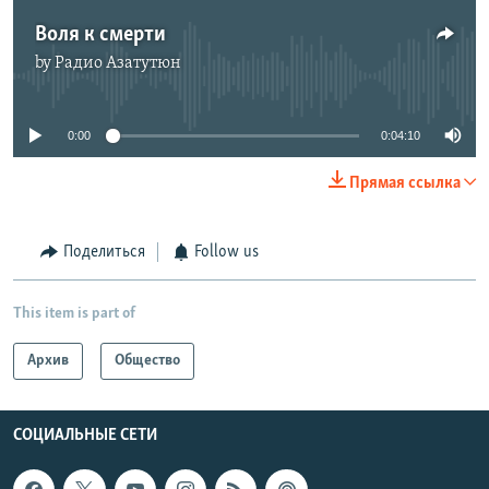
Воля к смерти
by
Радио Азатутюн
No media source currently available
0:00
0:04:10
Прямая ссылка
Поделиться
Follow us
This item is part of
Архив
Общество
СОЦИАЛЬНЫЕ СЕТИ