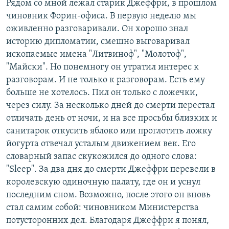
Рядом со мной лежал старик Джеффри, в прошлом
чиновник Форин-офиса. В первую неделю мы
оживленно разговаривали. Он хорошо знал
историю дипломатии, смешно выговаривал
ископаемые имена "Литвиноф", "Молотоф",
"Майски". Но понемногу он утратил интерес к
разговорам. И не только к разговорам. Есть ему
больше не хотелось. Пил он только с ложечки,
через силу. За несколько дней до смерти перестал
отличать день от ночи, и на все просьбы близких и
санитарок откусить яблоко или проглотить ложку
йогурта отвечал усталым движением век. Его
словарный запас скукожился до одного слова:
"Sleep". За два дня до смерти Джеффри перевели в
королевскую одиночную палату, где он и уснул
последним сном. Возможно, после этого он вновь
стал самим собой: чиновником Министерства
потусторонних дел. ​Благодаря Джеффри я понял,