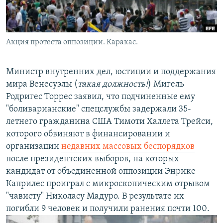
Հայերեն
English
Акция протеста оппозиции. Каракас.
Русский
Министр внутренних дел, юстиции и поддержания
Все сайты Радио Азатутюн
мира Венесуэлы (
такая должность!
) Мигель
Родригес Торрес заявил, что подчиненные ему
"боливарианские" спецслужбы задержали 35-
летнего гражданина США Тимоти Халлета Трейси,
которого обвиняют в финансировании и
организации
недавних массовых беспорядков
после президентских выборов, на которых
кандидат от объединенной оппозиции Энрике
Каприлес проиграл с микроскопическим отрывом
"чависту" Николасу Мадуро. В результате их
погибли 9 человек и получили ранения почти 100.