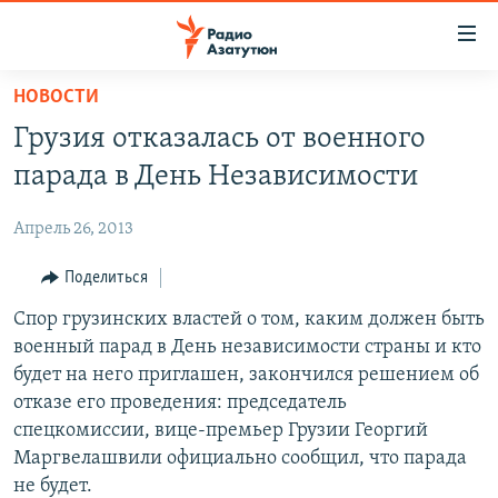
Ссылки
доступа
Перейти
НОВОСТИ
к
ГЛАВНАЯ
Грузия отказалась от военного
основному
НОВОСТИ
содержанию
парада в День Независимости
ПОЛИТИКА
Перейти
к
Апрель 26, 2013
ОБЩЕСТВО
основной
ЭКОНОМИКА
Поделиться
навигации
Перейти
РЕГИОН
Спор грузинских властей о том, каким должен быть
к
военный парад в День независимости страны и кто
НАГОРНЫЙ КАРАБАХ
поиску
будет на него приглашен, закончился решением об
КУЛЬТУРА
отказе его проведения: председатель
спецкомиссии, вице-премьер Грузии Георгий
СПОРТ
Маргвелашвили официально сообщил, что парада
АРХИВ
не будет.