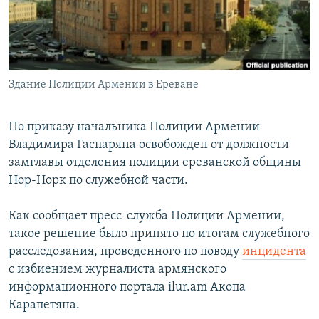
Հայերեն
English
Русский
Здание Полиции Армении в Ереване
Все сайты Радио Азатутюн
По приказу начальника Полиции Армении
Владимира Гаспаряна освобожден от должности
замглавы отделения полиции ереванской общины
Нор-Норк по служебной части.
Как сообщает пресс-служба Полиции Армении,
такое решение было принято по итогам служебного
расследования, проведенного по поводу
инцидента
с избиением журналиста армянского
информационного портала ilur.am Акопа
Карапетяна.