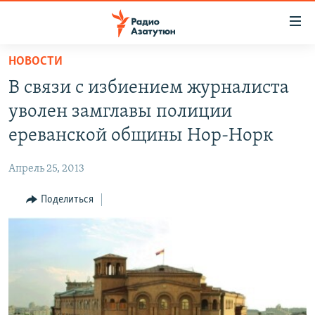
Ссылки
доступа
Перейти
НОВОСТИ
к
ГЛАВНАЯ
В связи с избиением журналиста
основному
НОВОСТИ
содержанию
уволен замглавы полиции
ПОЛИТИКА
Перейти
ереванской общины Нор-Норк
к
ОБЩЕСТВО
основной
Апрель 25, 2013
ЭКОНОМИКА
навигации
Перейти
Поделиться
РЕГИОН
к
НАГОРНЫЙ КАРАБАХ
поиску
КУЛЬТУРА
СПОРТ
АРХИВ