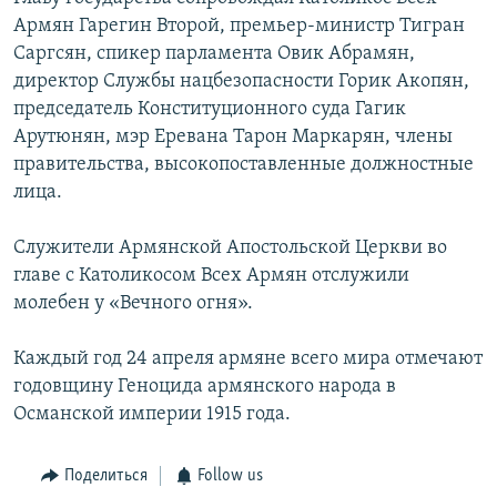
Армян Гарегин Второй, премьер-министр Тигран
Հայերեն
Саргсян, спикер парламента Овик Абрамян,
English
директор Службы нацбезопасности Горик Акопян,
председатель Конституционного суда Гагик
Русский
Арутюнян, мэр Еревана Тарон Маркарян, члены
правительства, высокопоставленные должностные
Все сайты Радио Азатутюн
лица.
Служители Армянской Апостольской Церкви во
главе с Католикосом Всех Армян отслужили
молебен у «Вечного огня».
Каждый год 24 апреля армяне всего мира отмечают
годовщину Геноцида армянского народа в
Османской империи 1915 года.
Поделиться
Follow us