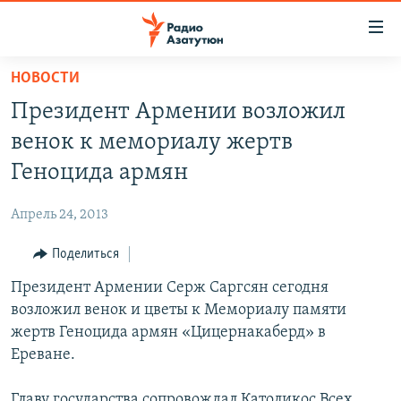
Ссылки
доступа
Перейти
НОВОСТИ
к
ГЛАВНАЯ
Президент Армении возложил
основному
НОВОСТИ
содержанию
венок к мемориалу жертв
ПОЛИТИКА
Перейти
Геноцида армян
к
ОБЩЕСТВО
основной
Апрель 24, 2013
ЭКОНОМИКА
навигации
Перейти
Поделиться
РЕГИОН
к
Президент Армении Серж Саргсян сегодня
НАГОРНЫЙ КАРАБАХ
поиску
возложил венок и цветы к Мемориалу памяти
КУЛЬТУРА
жертв Геноцида армян «Цицернакаберд» в
СПОРТ
Ереване.
АРХИВ
Главу государства сопровождал Католикос Всех