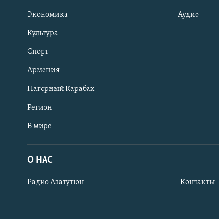
Экономика
Аудио
Культура
Спорт
Армения
Нагорный Карабах
Регион
В мире
Հայերեն
English
О НАС
Русский
Радио Азатутюн
Контакты
Все сайты Радио Азатутюн