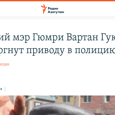
й мэр Гюмри Вартан Гу
ргнут приводу в полици
анцян
ся