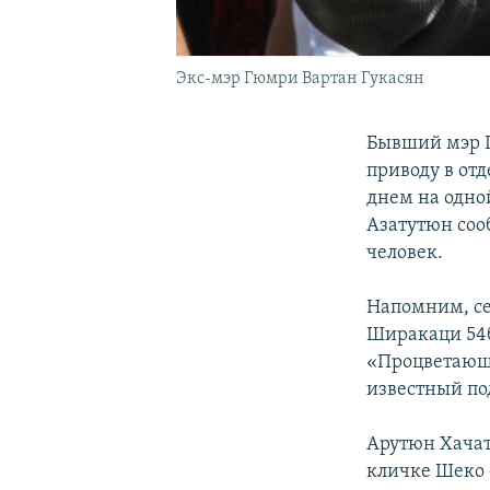
Экс-мэр Гюмри Вартан Гукасян
Бывший мэр Г
приводу в от
днем на одно
Азатутюн соо
человек.
Напомним, сег
Ширакаци 54б
«Процветающ
известный по
Арутюн Хачат
кличке Шеко 