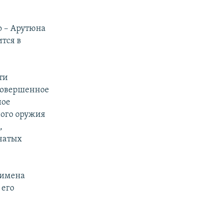
о – Арутюна
тся в
ти
 совершенное
ное
ного оружия
,
чатых
 имена
 его