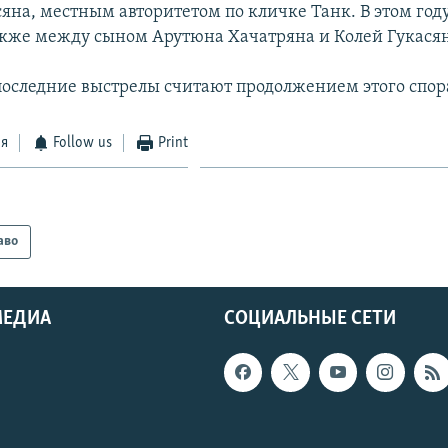
яна, местным авторитетом по кличке Танк. В этом год
кже между сыном Арутюна Хачатряна и Колей Гукася
последние выстрелы считают продолжением этого спор
ся
Follow us
Print
аво
МЕДИА
СОЦИАЛЬНЫЕ СЕТИ