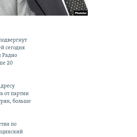
подвергнут
й сегодня
и Радио
ше 20
адресу
а от партии
рян, больше
тян по
дицинский