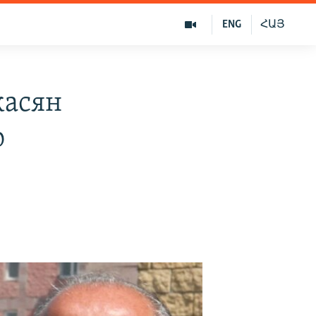
ENG
ՀԱՅ
касян
ю