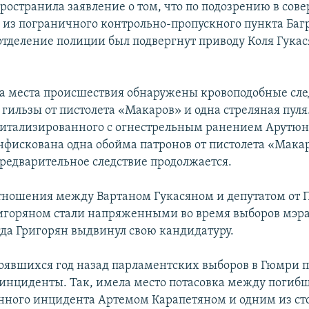
ространила заявление о том, что по подозрению в со
 из пограничного контрольно-пропускного пункта Баг
тделение полиции был подвергнут приводу Коля Гукас
ра места происшествия обнаружены кровоподобные сле
3 гильзы от пистолета «Макаров» и одна стреляная пуля
итализированного с огнестрельным ранением Арутюн
нфискована одна обойма патронов от пистолета «Макар
редварительное следствие продолжается.
ношения между Вартаном Гукасяном и депутатом от
горяном стали напряженными во время выборов мэр
огда Григорян выдвинул свою кандидатуру.
тоявшихся год назад парламентских выборов в Гюмри 
инциденты. Так, имела место потасовка между погиб
анного инцидента Артемом Карапетяном и одним из с