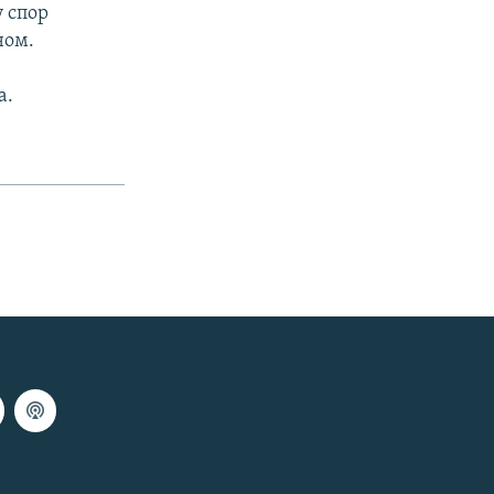
у спор
ном.
а.