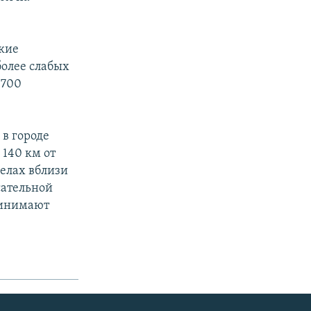
кие
более слабых
 700
в городе
 140 км от
селах вблизи
сательной
ринимают