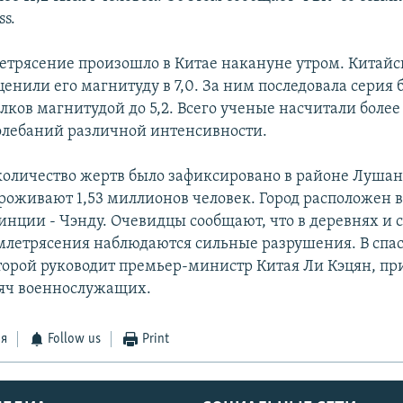
ss.
етрясение произошло в Китае накануне утром. Китайс
енили его магнитуду в 7,0. За ним последовала серия 
лков магнитудой до 5,2. Всего ученые насчитали более
лебаний различной интенсивности.
оличество жертв было зафиксировано в районе Лушан 
роживают 1,53 миллионов человек. Город расположен в
инции - Чэнду. Очевидцы сообщают, что в деревнях и 
млетрясения наблюдаются сильные разрушения. В спа
торой руководит премьер-министр Китая Ли Кэцян, п
сяч военнослужащих.
ся
Follow us
Print