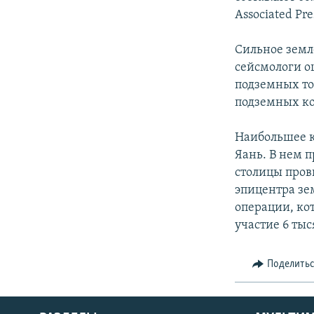
Associated Pre
Сильное земл
сейсмологи оц
подземных то
подземных ко
Наибольшее к
Яань. В нем п
столицы пров
эпицентра зе
операции, ко
участие 6 ты
Поделить