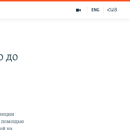
ENG
ՀԱՅ
о до
винции
за помощью
кой на