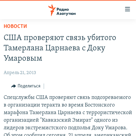
Ссылки
доступа
Перейти
НОВОСТИ
к
ГЛАВНАЯ
США проверяют связь убитого
основному
НОВОСТИ
содержанию
Тамерлана Царнаева с Доку
ПОЛИТИКА
Перейти
Умаровым
к
ОБЩЕСТВО
основной
Апрель 21, 2013
ЭКОНОМИКА
навигации
Перейти
Поделиться
РЕГИОН
к
Спецслужбы США проверяют связь подозреваемого
НАГОРНЫЙ КАРАБАХ
поиску
в организации теракта во время Бостонского
КУЛЬТУРА
марафона Тамерлана Царнаева с террористической
СПОРТ
организацией "Кавказский Эмират" одного из
лидеров экстремистского подполья Доку Умарова.
АРХИВ
Об этом сообщил сегодня, 21 апреля, американский