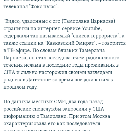
телеканал "Фокс ньюс".
Հայերեն
English
"Видео, удаленные с его (Тамерлана Царнаева)
странички на интернет-сервисе Youtube,
Русский
содержали так называемый "список террориста", а
также ссылки на "Кавказский Эмират", – говорится
Все сайты Радио Азатутюн
в ТВ-эфире. По словам близких Тамерлана
Царнаева, он стал последователем радикального
течения ислама в последние годы проживания в
США и сильно насторожил своими взглядами
родных в Дагестане во время поездки к ним в
прошлом году.
По данным местных СМИ, два года назад
российские спецслужбы запросили у США
информацию о Тамерлане. При этом Москва
охарактеризовала его как последователя