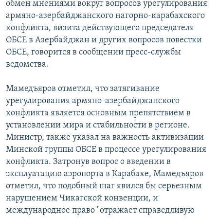
обмен мнениями вокруг вопросов урегулирования
армяно-азербайджанского нагорно-карабахского
Հայերեն
конфликта, визита действующего председателя
English
ОБСЕ в Азербайджан и других вопросов повестки
ОБСЕ, говорится в сообщении пресс-службы
Русский
ведомства.
Все сайты Радио Азатутюн
Мамедъяров отметил, что затягивание
урегулирования армяно-азербайджанского
конфликта является основным препятствием в
установлении мира и стабильности в регионе.
Министр, также указал на важность активизации
Минской группы ОБСЕ в процессе урегулирования
конфликта. Затронув вопрос о введении в
эксплуатацию аэропорта в Карабахе, Мамедъяров
отметил, что подобный шаг явился бы серьезным
нарушением Чикагской конвенции, и
международное право "отражает справедливую