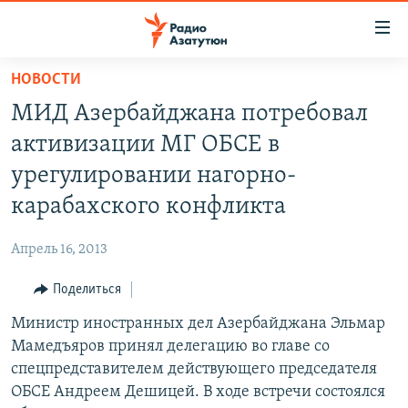
Ссылки
доступа
Перейти
НОВОСТИ
к
ГЛАВНАЯ
МИД Азербайджана потребовал
основному
НОВОСТИ
содержанию
активизации МГ ОБСЕ в
ПОЛИТИКА
Перейти
урегулировании нагорно-
к
ОБЩЕСТВО
карабахского конфликта
основной
ЭКОНОМИКА
навигации
Апрель 16, 2013
Перейти
РЕГИОН
к
Поделиться
НАГОРНЫЙ КАРАБАХ
поиску
Министр иностранных дел Азербайджана Эльмар
КУЛЬТУРА
Мамедъяров принял делегацию во главе со
СПОРТ
спецпредставителем действующего председателя
ОБСЕ Андреем Дешицей. В ходе встречи состоялся
АРХИВ