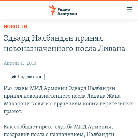
Ссылки
доступа
Перейти
НОВОСТИ
к
ГЛАВНАЯ
Эдвард Налбандян принял
основному
НОВОСТИ
содержанию
новоназначенного посла Ливана
ПОЛИТИКА
Перейти
к
Апрель 15, 2013
ОБЩЕСТВО
основной
ЭКОНОМИКА
Поделиться
навигации
Перейти
РЕГИОН
И.о. главы МИД Армении Эдвард Налбандян
к
принял новоназначенного посла Ливана Жана
НАГОРНЫЙ КАРАБАХ
поиску
Макарони в связи с вручением копии верительных
КУЛЬТУРА
грамот.
СПОРТ
Как сообщает пресс-служба МИД Армении,
АРХИВ
поздравив посла с назначением, Налбандян