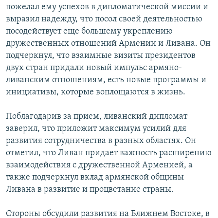
пожелал ему успехов в дипломатической миссии и
Հայերեն
выразил надежду, что посол своей деятельностью
посодействует еще большему укреплению
English
дружественных отношений Армении и Ливана. Он
Русский
подчеркнул, что взаимные визиты президентов
двух стран придали новый импульс армяно-
ливанским отношениям, есть новые программы и
Все сайты Радио Азатутюн
инициативы, которые воплощаются в жизнь.
Поблагодарив за прием, ливанский дипломат
заверил, что приложит максимум усилий для
развития сотрудничества в разных областях. Он
отметил, что Ливан придает важность расширению
взаимодействия с дружественной Арменией, а
также подчеркнул вклад армянской общины
Ливана в развитие и процветание страны.
Стороны обсудили развития на Ближнем Востоке, в