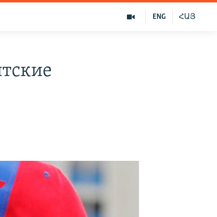
ENG
ՀԱՅ
нтские