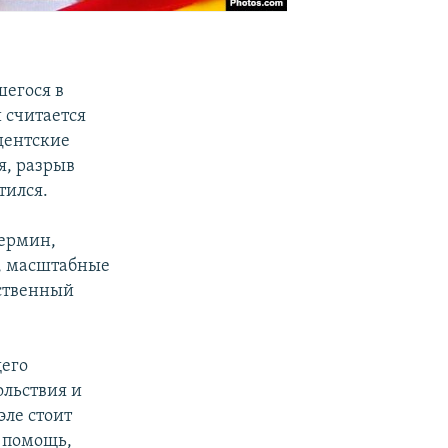
шегося в
 считается
дентские
я, разрыв
тился.
термин,
й, масштабные
рственный
щего
ольствия и
эле стоит
 помощь,