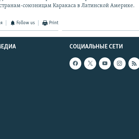
странам-союзницам Каракаса в Латинской Америке.
ся
Follow us
Print
МЕДИА
СОЦИАЛЬНЫЕ СЕТИ