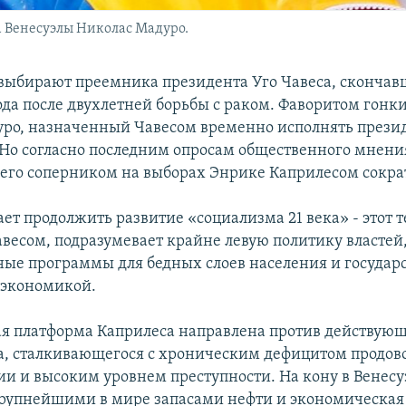
 Венесуэлы Николас Мадуро.
выбирают преемника президента Уго Чавеса, скончав
ода после двухлетней борьбы с раком. Фаворитом гонки
ро, назначенный Чавесом временно исполнять прези
 Но согласно последним опросам общественного мнени
его соперником на выборах Энрике Каприлесом сокра
ет продолжить развитие «социализма 21 века» - этот 
весом, подразумевает крайне левую политику власте
ные программы для бедных слоев населения и госуда
 экономикой.
я платформа Каприлеса направлена против действую
а, сталкивающегося с хроническим дефицитом продов
ии и высоким уровнем преступности. На кону в Венесу
крупнейшими в мире запасами нефти и экономическая