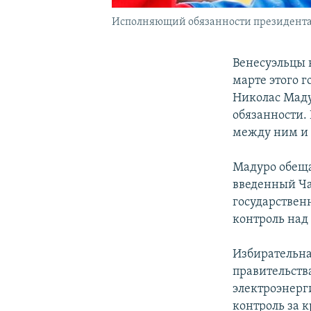
Исполняющий обязанности президента
Венесуэльцы 
марте этого г
Николас Маду
обязанности.
между ним и 
Мадуро обеща
введенный Ча
государствен
контроль над
Избирательна
правительств
электроэнерг
контроль за 