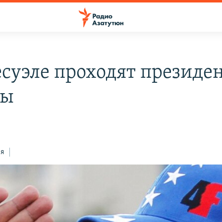
есуэле проходят президе
ры
ся