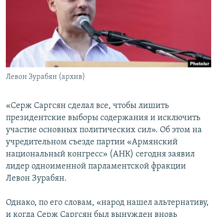
Հայերեն
English
Русский
Левон Зурабян (архив)
Все сайты Радио Азатутюн
«Серж Саргсян сделал все, чтобы лишить
президентские выборы содержания и исключить
участие основных политических сил». Об этом на
учредительном съезде партии «Армянский
национальный конгресс» (АНК) сегодня заявил
лидер одноименной парламентской фракции
Левон Зурабян.
Однако, по его словам, «народ нашел альтернативу,
и когда Серж Саргсян был вынужден вновь