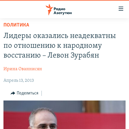
Ссылки
доступа
Перейти
ПОЛИТИКА
к
ГЛАВНАЯ
Лидеры оказались неадекватны
основному
НОВОСТИ
содержанию
по отношению к народному
ПОЛИТИКА
Перейти
восстанию – Левон Зурабян
к
ОБЩЕСТВО
основной
Ирина Ованнисян
ЭКОНОМИКА
навигации
Перейти
Апрель 13, 2013
РЕГИОН
к
НАГОРНЫЙ КАРАБАХ
Поделиться
поиску
КУЛЬТУРА
СПОРТ
АРХИВ