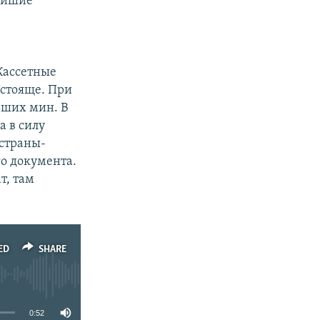
жайшие
 Кассетные
остояще. При
ьших мин. В
а в силу
страны-
го документа.
т, там
ED
SHARE
0:52