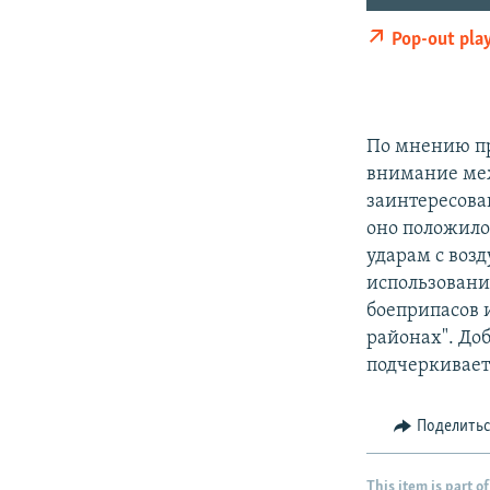
Pop-out pla
По мнению п
внимание меж
заинтересова
оно положил
ударам с воз
использовани
боеприпасов 
районах". Доб
подчеркиваетс
Поделить
This item is part of