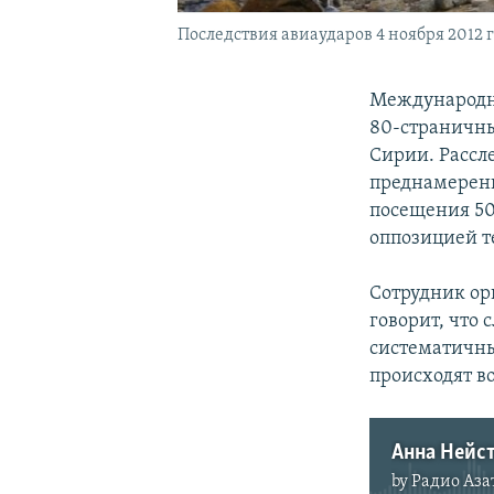
Последствия авиаударов 4 ноября 2012 
Международна
80-страничны
Сирии. Рассл
преднамеренн
посещения 50
оппозицией т
Сотрудник ор
говорит, что
систематичны
происходят в
Анна Нейст
by
Радио Аза