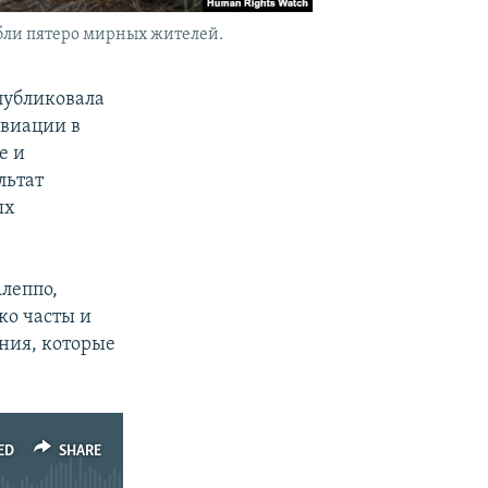
ибли пятеро мирных жителей.
публиковала
авиации в
е и
льтат
ых
Алеппо,
ко часты и
ния, которые
ED
SHARE