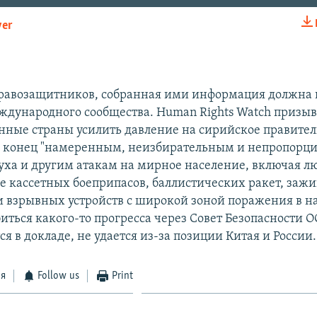
yer
EMBED
равозащитников, собранная ими информация должна 
дународного сообщества. Human Rights Watch призыв
нные страны усилить давление на сирийское правител
о конец "намеренным, неизбирательным и непропорц
духа и другим атакам на мирное население, включая л
е кассетных боеприпасов, баллистических ракет, заж
и взрывных устройств с широкой зоной поражения в 
иться какого-то прогресса через Совет Безопасности 
я в докладе, не удается из-за позиции Китая и России.
ся
Follow us
Print