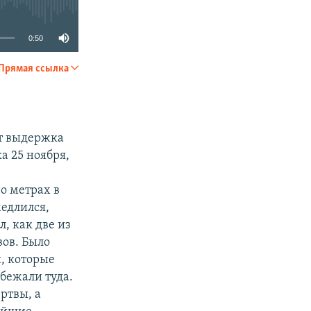
0:50
Прямая ссылка
SHARE
от выдержка
а 25 ноября,
о метрах в
медлился,
л, как две из
ов. Было
, которые
бежали туда.
ртвы, а