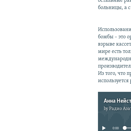
остальные ра
больницы, а с
Использовани
бомбы – это о
взрыве кассе
мире есть тол
международна
производител
Из того, что
используется 
Анна Нейс
by
Радио Аза
0:00