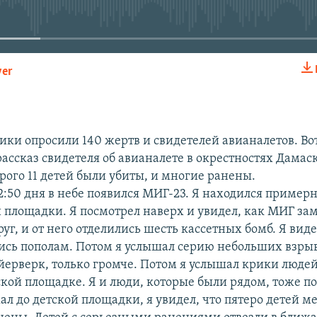
No media source currently available
yer
EMBED
ки опросили 140 жертв и свидетелей авианалетов. В
рассказ свидетеля об авианалете в окрестностях Дамаск
рого 11 детей были убиты, и многие ранены.
2:50 дня в небе появился МИГ-23. Я находился примерн
й площадки. Я посмотрел наверх и увидел, как МИГ за
уг, и от него отделились шесть кассетных бомб. Я виде
ись пополам. Потом я услышал серию небольших взрыв
йерверк, только громче. Потом я услышал крики людей
ской площадке. Я и люди, которые были рядом, тоже по
ал до детской площадки, я увидел, что пятеро детей ме