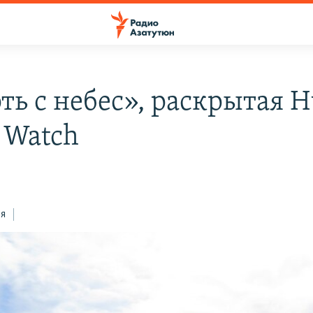
ть с небес», раскрытая 
s Watch
ся