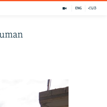
ENG
ՀԱՅ
Human