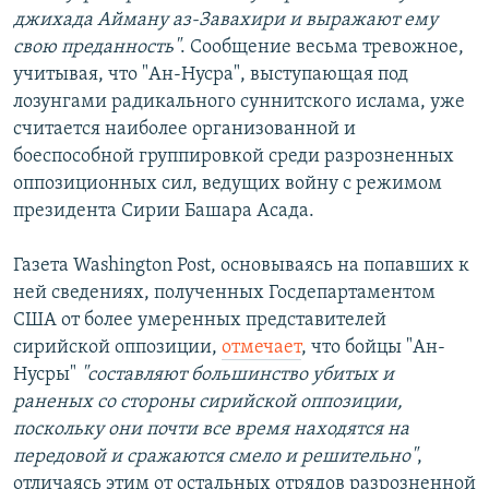
джихада Айману аз-Завахири и выражают ему
свою преданность"
. Сообщение весьма тревожное,
учитывая, что "Ан-Нусра", выступающая под
лозунгами радикального суннитского ислама, уже
считается наиболее организованной и
боеспособной группировкой среди разрозненных
оппозиционных сил, ведущих войну с режимом
президента Сирии Башара Асада.
Газета Washington Post, основываясь на попавших к
ней сведениях, полученных Госдепартаментом
США от более умеренных представителей
сирийской оппозиции,
отмечает
, что бойцы "Ан-
Нусры"
"составляют большинство убитых и
раненых со стороны сирийской оппозиции,
поскольку они почти все время находятся на
передовой и сражаются смело и решительно"
,
отличаясь этим от остальных отрядов разрозненной