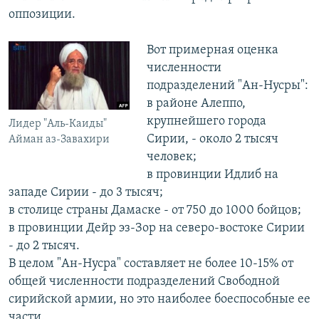
оппозиции.
Вот примерная оценка
численности
подразделений "Ан-Нусры":
в районе Алеппо,
крупнейшего города
Лидер "Аль-Каиды"
Сирии, - около 2 тысяч
Айман аз-Завахири
человек;
в провинции Идлиб на
западе Сирии - до 3 тысяч;
в столице страны Дамаске - от 750 до 1000 бойцов;
в провинции Дейр эз-Зор на северо-востоке Сирии
- до 2 тысяч.
В целом "Ан-Нусра" составляет не более 10-15% от
общей численности подразделений Свободной
сирийской армии, но это наиболее боеспособные ее
части.