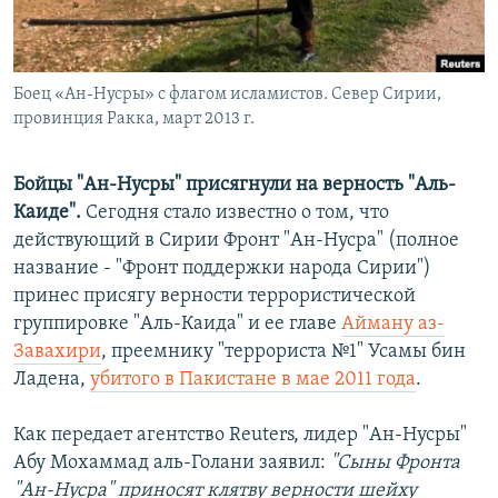
Հայերեն
English
Боец «Ан-Нусры» с флагом исламистов. Север Сирии,
Русский
провинция Ракка, март 2013 г.
Все сайты Радио Азатутюн
Бойцы "Ан-Нусры" присягнули на верность "Аль-
Каиде".
Сегодня стало известно о том, что
действующий в Сирии Фронт "Ан-Нусра" (полное
название - "Фронт поддержки народа Сирии")
принес присягу верности террористической
группировке "Аль-Каида" и ее главе
Айману аз-
Завахири
, преемнику "террориста №1" Усамы бин
Ладена,
убитого в Пакистане в мае 2011 года
.
​Как передает агентство Reuters, лидер "Ан-Нусры"
Абу Мохаммад аль-Голани заявил:
"Сыны Фронта
"Ан-Нусра" приносят клятву верности шейху