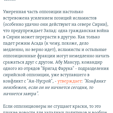
Умеренная часть оппозиции настолько
встревожена усилением позиций исламистов
(особенно удачно они действуют на севере Сирии),
что предупреждает Запад: одна гражданская война
в Сирии может перерасти в другую. Как только
падет режим Асада (к чему, похоже, дело
медленно, но верно идет), исламисты и остальные
оппозиционные фракции могут немедленно начать
сражаться друг с другом. Абу Мансур, командир
одного из отрядов "Бригад Фарука" - подразделения
сирийской оппозиции, уже вступавшего в
конфликт с "Ан-Нусрой", -
утверждает
:
"Конфликт
неизбежен, если он не начнется сегодня, то
начнется завтра"
.
Если оппозиционеры не сгущают краски, то это
плохие новости для западных политиков и вообще