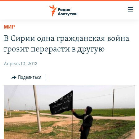
Ссылки
доступа
Перейти
МИР
к
ГЛАВНАЯ
В Сирии одна гражданская война
основному
НОВОСТИ
содержанию
грозит перерасти в другую
ПОЛИТИКА
Перейти
к
Апрель 10, 2013
ОБЩЕСТВО
основной
ЭКОНОМИКА
Поделиться
навигации
Перейти
РЕГИОН
к
НАГОРНЫЙ КАРАБАХ
поиску
КУЛЬТУРА
СПОРТ
АРХИВ