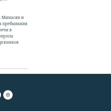
к Минасян и
ах пребывания
речи в
опросы
пускников