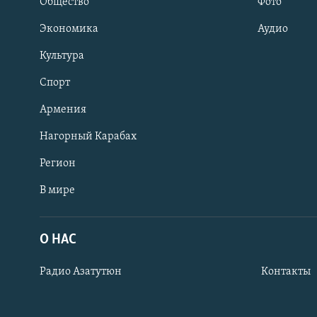
Общество
Фото
Экономика
Аудио
Культура
Спорт
Армения
Нагорный Карабах
Регион
В мире
Հայերեն
English
О НАС
Русский
Радио Азатутюн
Контакты
Все сайты Радио Азатутюн