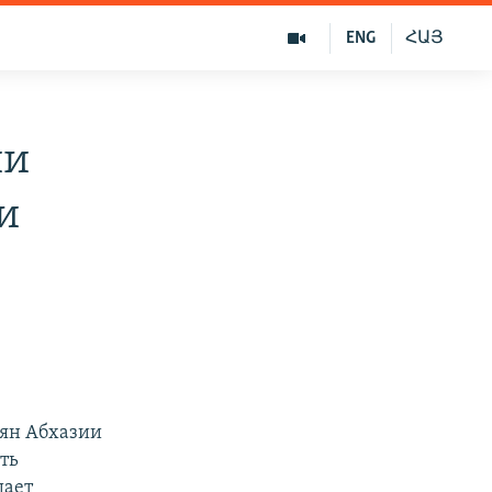
ENG
ՀԱՅ
ии
и
ян Абхазии
ть
щает