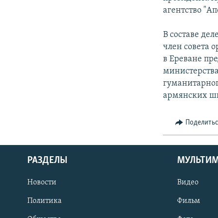
агентство "Ап
В составе де
член совета 
в Ереване пр
министерства
гуманитарног
армянских шк
Поделить
РАЗДЕЛЫ
МУЛЬТИ
Новости
Видео
Политика
Фильм