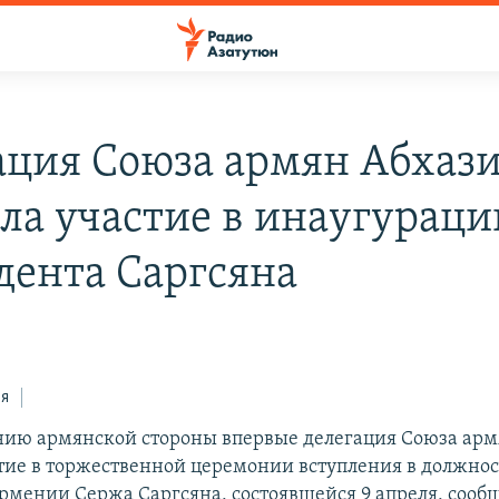
ация Союза армян Абхаз
ла участие в инаугураци
дента Саргсяна
ся
ию армянской стороны впервые делегация Союза арм
тие в торжественной церемонии вступления в должнос
рмении Сержа Саргсяна, состоявшейся 9 апреля, сооб