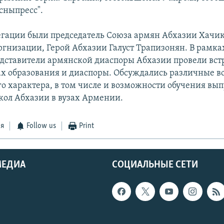
сныпресс".
легации были председатель Союза армян Абхазии Хачи
оргнизации, Герой Абхазии Галуст Трапизонян. В рамк
едставители армянской диаспоры Абхазии провели вст
х образования и диаспоры. Обсуждались различные в
о характера, в том числе и возможности обучения вы
ол Абхазии в вузах Армении.
ся
Follow us
Print
МЕДИА
СОЦИАЛЬНЫЕ СЕТИ