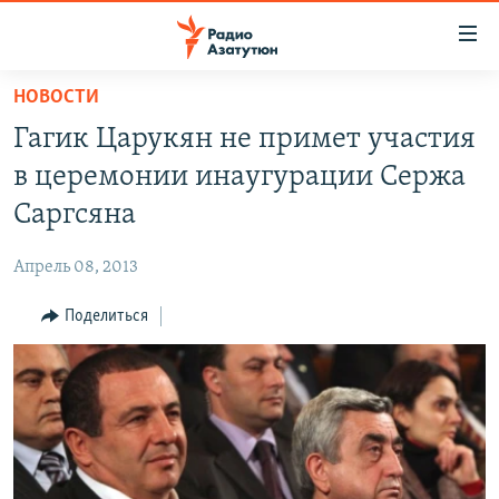
Ссылки
доступа
Перейти
НОВОСТИ
к
ГЛАВНАЯ
Гагик Царукян не примет участия
основному
НОВОСТИ
содержанию
в церемонии инаугурации Сержа
ПОЛИТИКА
Перейти
Саргсяна
к
ОБЩЕСТВО
основной
Апрель 08, 2013
ЭКОНОМИКА
навигации
Перейти
Поделиться
РЕГИОН
к
НАГОРНЫЙ КАРАБАХ
поиску
КУЛЬТУРА
СПОРТ
АРХИВ