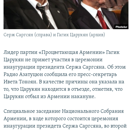
Հայերեն
English
Русский
Серж Саргсян (справа) и Гагик Царукян (архив)
Все сайты Радио Азатутюн
Лидер партии «Процветающая Армении» Гагик
Царукян не примет участия в церемонии
инаугурации президента Сержа Саргсяна. Об этом
Радио Азатуцюн сообщила его пресс-секретарь
Ивета Тоноян. В качестве причины она указала на
то, что Царукян находится в отъезде, отметив, что
Царукян отбыл из Армении накануне.
Специальное заседание Национального Собрания
Армении, в ходе которого состоится церемония
инаугурации президета Сержа Саргсяна, во второй