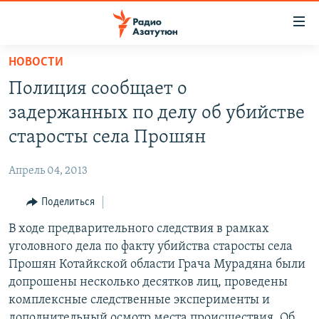
Ссылки
доступа
Перейти
НОВОСТИ
к
ГЛАВНАЯ
Полиция сообщает о
основному
НОВОСТИ
содержанию
задержанных по делу об убийстве
ПОЛИТИКА
Перейти
старосты села Прошян
к
ОБЩЕСТВО
основной
Апрель 04, 2013
ЭКОНОМИКА
навигации
Перейти
Поделиться
РЕГИОН
к
В ходе предварительного следствия в рамках
НАГОРНЫЙ КАРАБАХ
поиску
уголовного дела по факту убийства старосты села
КУЛЬТУРА
Прошян Котайкской области Грача Мурадяна были
СПОРТ
допрошены несколько десятков лиц, проведены
комплексные следственные эксперименты и
АРХИВ
дополнительный осмотр места происшествия. Об