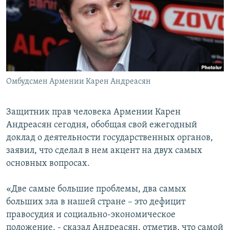
Հայերեն
English
Русский
Омбудсмен Армении Карен Андреасян
Все сайты Радио Азатутюн
Защитник прав человека Армении Карен
Андреасян сегодня, обобщая свой ежегодный
доклад о деятельности государственных органов,
заявил, что сделал в нем акцент на двух самых
основных вопросах.
«Две самые большие проблемы, два самых
больших зла в нашей стране – это дефицит
правосудия и социально-экономическое
положение, - сказал Андреасян, отметив, что самой