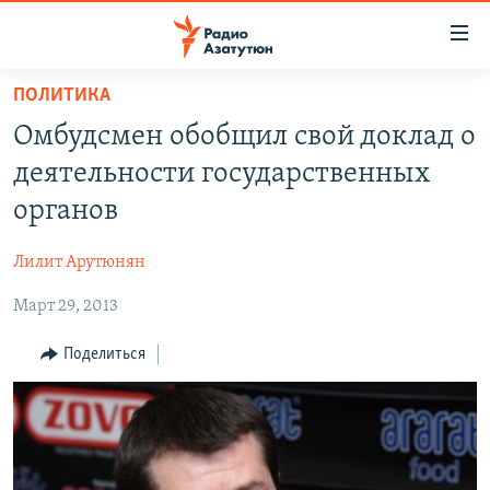
Ссылки
доступа
Перейти
ПОЛИТИКА
к
ГЛАВНАЯ
Омбудсмен обобщил свой доклад о
основному
НОВОСТИ
содержанию
деятельности государственных
ПОЛИТИКА
Перейти
органов
к
ОБЩЕСТВО
основной
Лилит Арутюнян
ЭКОНОМИКА
навигации
Перейти
Март 29, 2013
РЕГИОН
к
НАГОРНЫЙ КАРАБАХ
Поделиться
поиску
КУЛЬТУРА
СПОРТ
АРХИВ