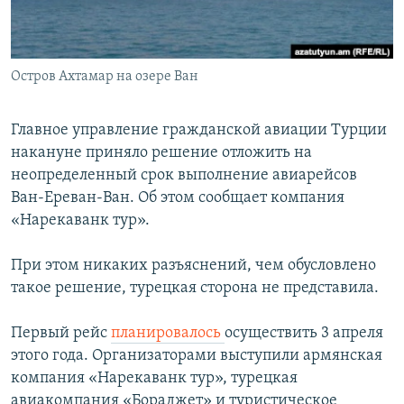
Հայերեն
English
Остров Ахтамар на озере Ван
Русский
Главное управление гражданской авиации Турции
Все сайты Радио Азатутюн
накануне приняло решение отложить на
неопределенный срок выполнение авиарейсов
Ван-Ереван-Ван. Об этом сообщает компания
«Нарекаванк тур».
При этом никаких разъяснений, чем обусловлено
такое решение, турецкая сторона не представила.
Первый рейс
планировалось
осуществить 3 апреля
этого года. Организаторами выступили армянская
компания «Нарекаванк тур», турецкая
авиакомпания «Бораджет» и туристическое