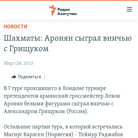
Ссылки
доступа
Перейти
НОВОСТИ
к
ГЛАВНАЯ
Шахматы: Аронян сыграл вничью
основному
НОВОСТИ
содержанию
с Грищуком
ПОЛИТИКА
Перейти
к
Март 24, 2013
ОБЩЕСТВО
основной
ЭКОНОМИКА
Поделиться
навигации
Перейти
РЕГИОН
В 7 туре проходящего в Лондоне турнире
к
претендентов армянский гроссмейстер Левон
НАГОРНЫЙ КАРАБАХ
поиску
Аронян белыми фигурами сыграл вничью с
КУЛЬТУРА
Александром Грищуком (Россия).
СПОРТ
Остальные партии тура, в который встречались
АРХИВ
Магнус Карлсен (Норвегия) - Теймур Раджабов