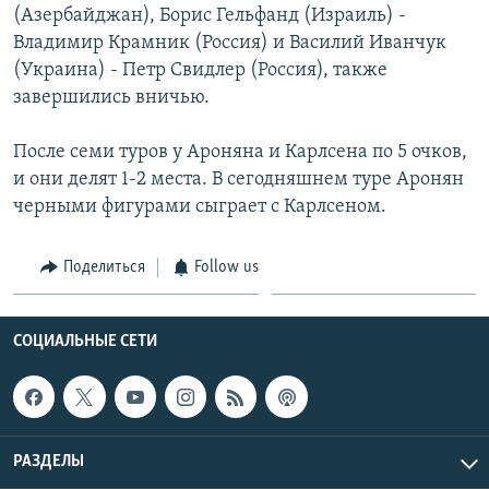
(Азербайджан), Борис Гельфанд (Израиль) -
Հայերեն
Владимир Крамник (Россия) и Василий Иванчук
(Украина) - Петр Свидлер (Россия), также
English
завершились вничью.
Русский
После семи туров у Ароняна и Карлсена по 5 очков,
и они делят 1-2 места. В сегодняшнем туре Аронян
Все сайты Радио Азатутюн
черными фигурами сыграет с Карлсеном.
Поделиться
Follow us
СОЦИАЛЬНЫЕ СЕТИ
РАЗДЕЛЫ