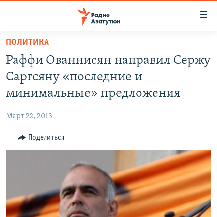
Ссылки
доступа
Перейти
ПОЛИТИКА
к
ГЛАВНАЯ
Раффи Ованнисян направил Сержу
основному
НОВОСТИ
содержанию
Саргсяну «последние и
ПОЛИТИКА
Перейти
минимальные» предложения
к
ОБЩЕСТВО
основной
Март 22, 2013
ЭКОНОМИКА
навигации
Перейти
Поделиться
РЕГИОН
к
НАГОРНЫЙ КАРАБАХ
поиску
КУЛЬТУРА
СПОРТ
АРХИВ