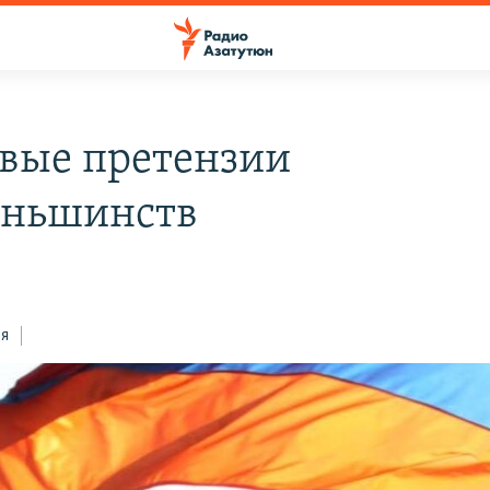
вые претензии
еньшинств
ся