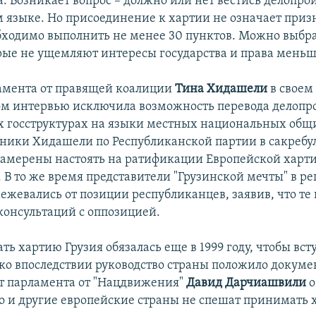
а. Возникает вопрос – должно или нет вестись делопро
 языке. Но присоединение к хартии не означает приз
бходимо выполнить не менее 30 пунктов. Можно выбра
рые не ущемляют интересы государства и права меньш
амента от правящей коалиции
Тина Хидашели
в своем
м интервью исключила возможность перевода делопро
 госструктурах на языки местных национальных общ
ники Хидашели по Республиканской партии в сакребу
амерены настоять на ратификации Европейской харт
 В то же время представители "Грузинской мечты" в р
межевались от позиции республиканцев, заявив, что те
консультаций с оппозицией.
ь хартию Грузия обязалась еще в 1999 году, чтобы вст
ко впоследствии руководство страны положило докуме
т парламента от "Нацдвижения"
Давид Дарчиашвили
о
о и другие европейские страны не спешат принимать 