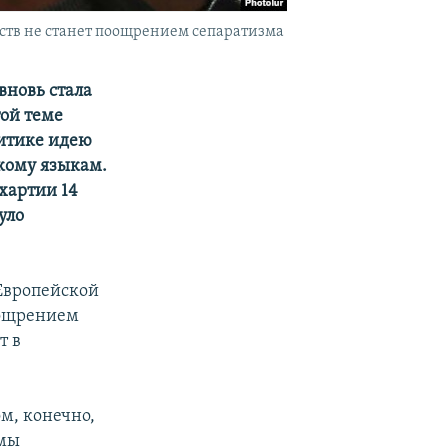
ств не станет поощрением сепаратизма
вновь стала
той теме
ритике идею
кому языкам.
хартии 14
уло
Европейской
оощрением
т в
ом, конечно,
 мы