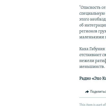
"Опасность се
специальную 
этого необхо
об интеграци
регионов груз
маленькими п
Каха Габуния
отстаивают св
нежели ратиф
меньшинств.
Радио «Эхо К
Поделить
This item is part of