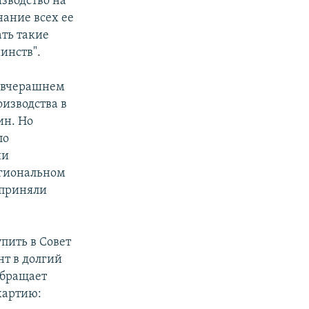
изводство на
нание всех ее
ть такие
инств".
 вчерашнем
изводства в
ин. Но
ло
ии
егиональном
 приняли
упить в Совет
нт в долгий
бращает
хартию: