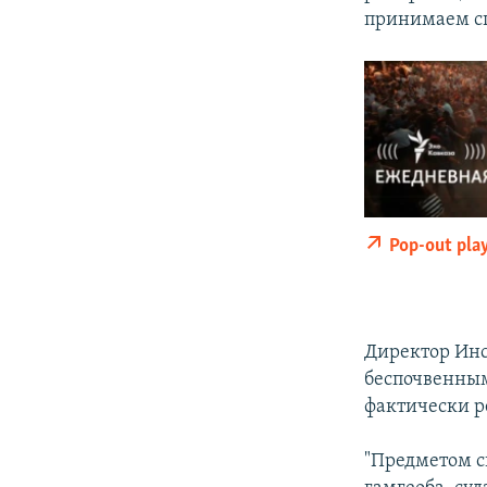
принимаем сп
Pop-out pla
Директор Инс
беспочвенным
фактически р
"Предметом с