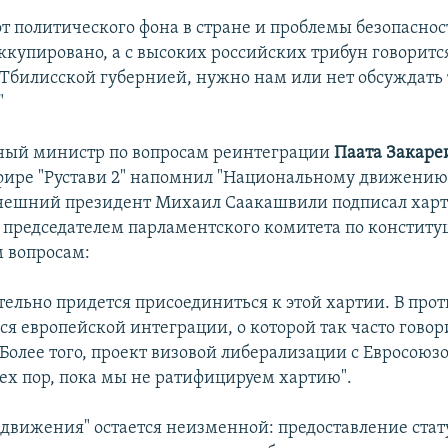
от политического фона в стране и проблемы безопаснос
купировано, а с высоких российских трибун говорится
 Тбилисской губернией, нужно нам или нет обсуждать
"
ный министр по вопросам реинтеграции
Паата Закар
эфире "Рустави 2" напомнил "Национальному движению
нешний президент Михаил Саакашвили подписал харт
и председателем парламентского комитета по констит
 вопросам:
ательно придется присоединиться к этой хартии. В про
ся европейской интеграции, о которой так часто говор
Более того, проект визовой либерализации с Евросоюзо
тех пор, пока мы не ратифицируем хартию".
движения" остается неизменной: предоставление стат