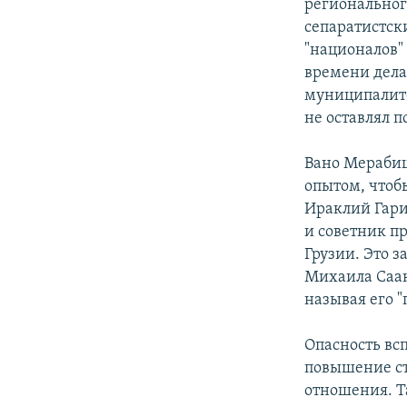
региональног
сепаратистски
"националов
времени делал
муниципалите
не оставлял 
Вано Мерабиш
опытом, чтоб
Ираклий Гари
и советник п
Грузии. Это з
Михаила Саак
называя его 
Опасность вс
повышение ст
отношения. Т