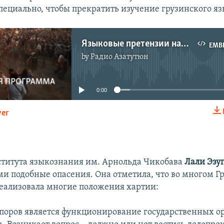
ециально, чтобы прекратить изучение грузинского яз
Языковые претензии нацменьшинств
EMB
by
Радио Азатутюн
No media source currently available
0:00
yer
EMBED
титута языкознания им. Арнольда Чикобава
Лали Эзу
и подобные опасения. Она отметила, что во многом Г
еализовала многие положения хартии:
поров является функционирование государственных ор