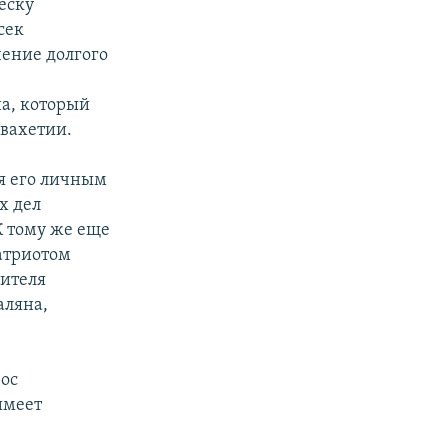
еску
сек
чение долгого
на, который
вахетии.
я его личным
х дел
 тому же еще
атриотом
дителя
аляна,
рос
имеет