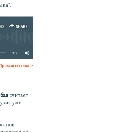
ыка".
ED
SHARE
3:36
Прямая ссылка
SHARE
гбая
считает
рузия уже
ганов: