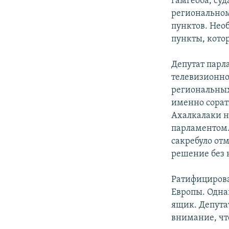
гамгеоба, суд
региональном
пунктов. Нео
пункты, кото
Депутат парл
телевизионно
региональных
именно сорат
Ахалкалаки н
парламентом.
сакребуло от
решение без 
Ратифицироват
Европы. Одна
ящик. Депута
внимание, чт