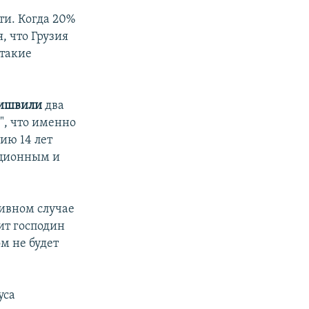
ти. Когда 20%
, что Грузия
 такие
еишвили
два
", что именно
ию 14 лет
уционным и
тивном случае
ит господин
м не будет
уса