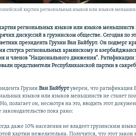
ропейской хартии региональных языков или языков меньшин
хартия региональных языков или языков меньшинств 
рячих дискуссий в грузинском обществе. Сегодня по э
оветник президента Грузии Ван Байбурт. Он подверг к
ия статуса региональных армянскому и азербайджанс
ия и членов "Национального движения". Ратификации 
овали представители Республиканской партии в сакреб
зидента Грузии
Ван Байбурт
уверен, что ратификация 
нальных языков или языков меньшинств не станет п
Но, полагает он, несмотря на это, вводить этот докумен
 законодательство пока рано:
когда даже 10% населения не владеет грузинским язык
этой хартии нежелательна. Получится, что этот закон