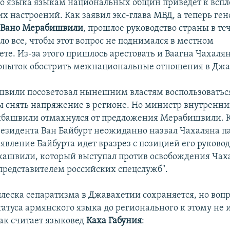
о языка языкам национальных общин приведет к вспл
х настроений. Как заявил экс-глава МВД, а теперь ген
"
Вано Мерабишвили
, прошлое руководство страны в те
о все, чтобы этот вопрос не поднимался в местном
те. Из-за этого пришлось арестовать и Ваагна Чахаля
попыток обострить межнациональные отношения в Джа
вили посоветовал нынешним властям воспользоватьс
ы снять напряжение в регионе. Но министр внутренни
башвили отмахнулся от предложения Мерабишвили. К
резидента Ван Байбурт неожиданно назвал Чахаляна п
аявление Байбурта идет вразрез с позицией его руково
ашвили, который выступал против освобождения Чах
"представителем российских спецслужб".
плеска сепаратизма в Джавахетии сохраняется, но воп
атуса армянского языка до регионального к этому не 
ак считает языковед
Каха Габуния
: