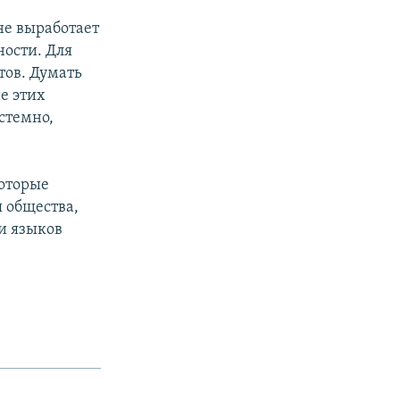
 не выработает
ости. Для
тов. Думать
е этих
стемно,
оторые
я общества,
и языков