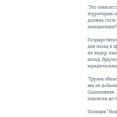
"Это зависит 
территории ок
должна стать
инициативы?
Государствен
дня назад в 
их лидер, ны
назад, будуч
юридическим
"Грузии обяз
мы не добьем
Саакашвили. 
подписан до 
Позиция "Нац