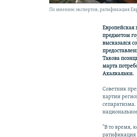
По мнению экспертов, ратификация Ев
Европейская 
предметом го
высказался с
предоставлен
Такова позиц
марта потреб
Ахалкалаки.
Советник пре
хартии регио
сепаратизма. 
национальное
"В то время, 
ратификация 