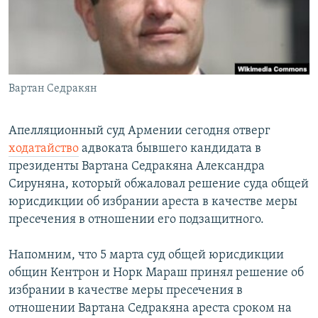
Հայերեն
English
Русский
Вартан Седракян
Все сайты Радио Азатутюн
Апелляционный суд Армении сегодня отверг
ходатайство
адвоката бывшего кандидата в
президенты Вартана Седракяна Александра
Сируняна, который обжаловал решение суда общей
юрисдикции об избрании ареста в качестве меры
пресечения в отношении его подзащитного.
Напомним, что 5 марта суд общей юрисдикции
общин Кентрон и Норк Мараш принял решение об
избрании в качестве меры пресечения в
отношении Вартана Седракяна ареста сроком на