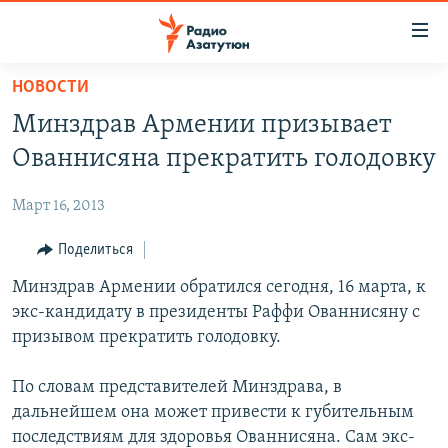
Ссылки
доступа
Перейти
НОВОСТИ
к
ГЛАВНАЯ
Минздрав Армении призывает
основному
НОВОСТИ
содержанию
Ованнисяна прекратить голодовку
ПОЛИТИКА
Перейти
к
Март 16, 2013
ОБЩЕСТВО
основной
ЭКОНОМИКА
Поделиться
навигации
Перейти
РЕГИОН
Минздрав Армении обратился сегодня, 16 марта, к
к
экс-кандидату в президенты Раффи Ованнисяну с
НАГОРНЫЙ КАРАБАХ
поиску
призывом прекратить голодовку.
КУЛЬТУРА
По словам представителей Минздрава, в
СПОРТ
дальнейшем она может привести к губительным
АРХИВ
последствиям для здоровья Ованнисяна. Сам экс-