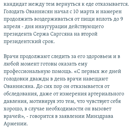
кандидат между тем вернуться к еде отказывается.
Հայերեն
Голодать Ованнисян начал с 10 марта и намерен
продолжить воздерживаться от пищи вплоть до 9
English
апреля - дня инаугурации действующего
Русский
президента Сержа Саргсяна на второй
президентский срок.
Все сайты Радио Азатутюн
Врачи продолжают следить за его здоровьем и в
любой момент готовы оказать ему
профессиональную помощь. «С первых же дней
голодовки дважды в день врачи навещают
Ованнисяна. До сих пор он отказывается от
обследования, даже от измерения артериального
давления, мотивируя это тем, что чувствует себя
хорошо, в случае необходимости он вызовет
врачей», - говорится в заявлении Минздрава
Армении.