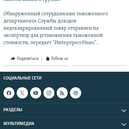
Հայերեն
Обнаруженный сотрудниками таможенного
English
департамента Службы доходов
недекларированный товар отправлен на
Русский
экспертизу для установления таможенной
стоимости, передает "ИнтерпрессНьюс".
Все сайты Радио Азатутюн
Поделиться
Follow us
СОЦИАЛЬНЫЕ СЕТИ
РАЗДЕЛЫ
МУЛЬТИМЕДИА