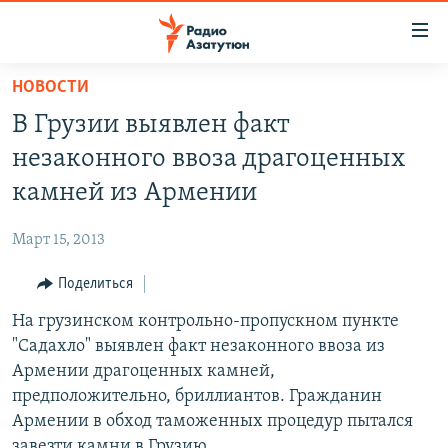
Ссылки
доступа
Перейти
НОВОСТИ
к
ГЛАВНАЯ
В Грузии выявлен факт
основному
НОВОСТИ
содержанию
незаконного ввоза драгоценных
ПОЛИТИКА
Перейти
камней из Армении
к
ОБЩЕСТВО
основной
Март 15, 2013
ЭКОНОМИКА
навигации
Перейти
Поделиться
РЕГИОН
к
На грузинском контрольно-пропускном пункте
НАГОРНЫЙ КАРАБАХ
поиску
"Садахло" выявлен факт незаконного ввоза из
КУЛЬТУРА
Армении драгоценных камней,
СПОРТ
предположительно, бриллиантов. Гражданин
Армении в обход таможенных процедур пытался
АРХИВ
завезти камни в Грузию.