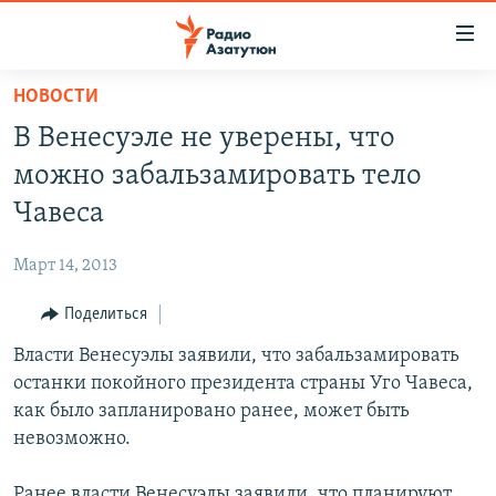
Ссылки
доступа
Перейти
НОВОСТИ
к
ГЛАВНАЯ
В Венесуэле не уверены, что
основному
НОВОСТИ
содержанию
можно забальзамировать тело
ПОЛИТИКА
Перейти
Чавеса
к
ОБЩЕСТВО
основной
Март 14, 2013
ЭКОНОМИКА
навигации
Перейти
Поделиться
РЕГИОН
к
Власти Венесуэлы заявили, что забальзамировать
НАГОРНЫЙ КАРАБАХ
поиску
останки покойного президента страны Уго Чавеса,
КУЛЬТУРА
как было запланировано ранее, может быть
СПОРТ
невозможно.
АРХИВ
Ранее власти Венесуэлы заявили, что планируют