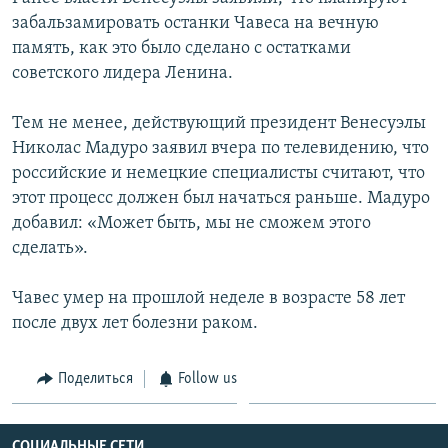
забальзамировать останки Чавеса на вечную
Հայերեն
память, как это было сделано с остатками
English
советского лидера Ленина.
Русский
Тем не менее, действующий президент Венесуэлы
Николас Мадуро заявил вчера по телевидению, что
Все сайты Радио Азатутюн
российские и немецкие специалисты считают, что
этот процесс должен был начаться раньше. Мадуро
добавил: «Может быть, мы не сможем этого
сделать».
Чавес умер на прошлой неделе в возрасте 58 лет
после двух лет болезни раком.
Поделиться
Follow us
СОЦИАЛЬНЫЕ СЕТИ