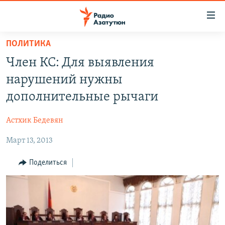
Ссылки
доступа
Перейти
ПОЛИТИКА
к
ГЛАВНАЯ
Член КС: Для выявления
основному
НОВОСТИ
содержанию
нарушений нужны
ПОЛИТИКА
Перейти
дополнительные рычаги
к
ОБЩЕСТВО
основной
Астхик Бедевян
ЭКОНОМИКА
навигации
Перейти
Март 13, 2013
РЕГИОН
к
НАГОРНЫЙ КАРАБАХ
Поделиться
поиску
КУЛЬТУРА
СПОРТ
АРХИВ