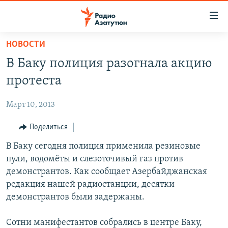
Ссылки
доступа
Перейти
НОВОСТИ
к
ГЛАВНАЯ
В Баку полиция разогнала акцию
основному
НОВОСТИ
содержанию
протеста
ПОЛИТИКА
Перейти
к
Март 10, 2013
ОБЩЕСТВО
основной
ЭКОНОМИКА
Поделиться
навигации
Перейти
РЕГИОН
В Баку сегодня полиция применила резиновые
к
пули, водомёты и слезоточивый газ против
НАГОРНЫЙ КАРАБАХ
поиску
демонстрантов. Как сообщает Азербайджанская
КУЛЬТУРА
редакция нашей радиостанции, десятки
демонстрантов были задержаны.
СПОРТ
АРХИВ
Сотни манифестантов собрались в центре Баку,