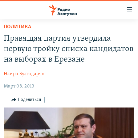
Ссылки
доступа
Перейти
ПОЛИТИКА
к
ГЛАВНАЯ
Правящая партия утвердила
основному
НОВОСТИ
содержанию
первую тройку списка кандидатов
ПОЛИТИКА
Перейти
на выборах в Ереване
к
ОБЩЕСТВО
основной
Наира Булгадарян
ЭКОНОМИКА
навигации
Перейти
Март 08, 2013
РЕГИОН
к
НАГОРНЫЙ КАРАБАХ
Поделиться
поиску
КУЛЬТУРА
СПОРТ
АРХИВ