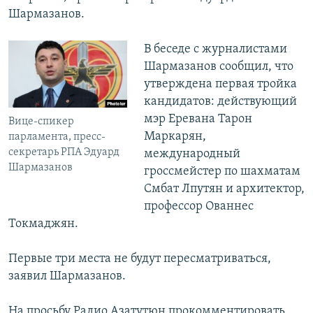
Шармазанов.
В беседе с журналистами
Шармазанов сообщил, что
утверждена первая тройка
кандидатов: действующий
мэр Еревана Тарон
Вице-спикер
Маркарян,
парламента, пресс-
секретарь РПА Эдуард
международный
Шармазанов
гроссмейстер по шахматам
Смбат Лпутян и архитектор,
профессор Ованнес
Токмаджян.
Первые три места не будут пересматриваться,
заявил Шармазанов.
На просьбу Радио Азатутюн прокомментировать