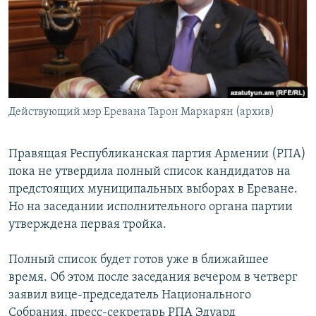
Հայերեն
English
Русский
Действующий мэр Еревана Тарон Маркарян (архив)
Все сайты Радио Азатутюн
Правящая Республиканская партия Армении (РПА)
пока не утвердила полный список кандидатов на
предстоящих муниципальных выборах в Ереване.
Но на заседании исполнительного органа партии
утверждена первая тройка.
Полный список будет готов уже в ближайшее
время. Об этом после заседания вечером в четверг
заявил вице-председатель Национального
Собрания, пресс-секретарь РПА Эдуард