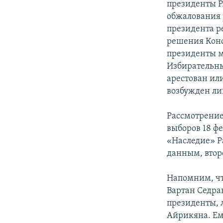
президенты РА
обжалования 
президента р
решения Конст
президенты м
Избирательны
арестован ил
возбужден ли
Рассмотрение
выборов 18 ф
«Наследие» Р
данным, второ
Напомним, чт
Вартан Седра
президенты, 
Айрикяна. Ем