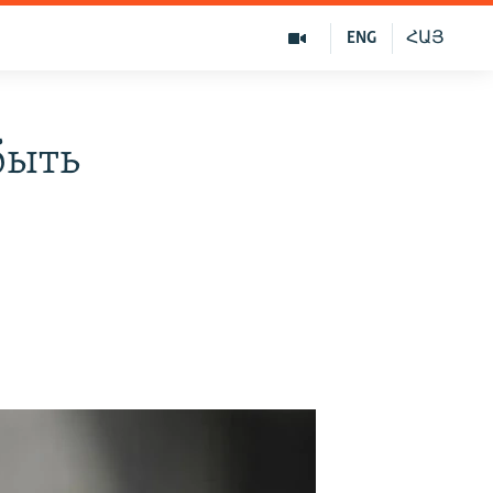
ENG
ՀԱՅ
быть