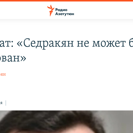
ат: «Седракян не может 
ован»
рян
ся