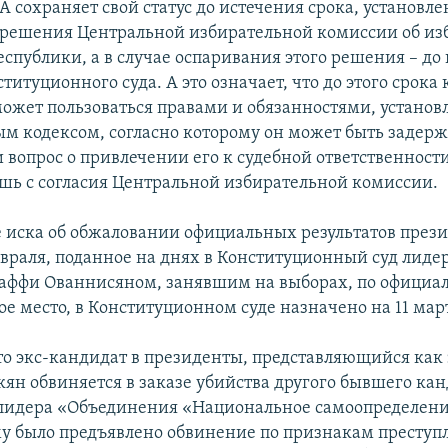
 сохраняет свой статус до истечения срока, установле
решения Центральной избирательной комиссии об и
еспублики, а в случае оспаривания этого решения – до
итуционного суда. А это означает, что до этого срока
ожет пользоваться правами и обязанностями, устано
м кодексом, согласно которому он может быть задер
и вопрос о привлечении его к судебной ответственност
шь с согласия Центральной избирательной комиссии.
 иска об обжаловании официальных результатов през
евраля, поданное на днях в Конституционный суд лиде
аффи Ованнисяном, занявшим на выборах, по офици
е место, в Конституционном суде назначено на 11 мар
о экс-кандидат в президенты, представляющийся как 
кян обвиняется в заказе убийства другого бывшего кан
лидера «Объединения «Национальное самоопределен
у было предъявлено обвинение по признакам преступ