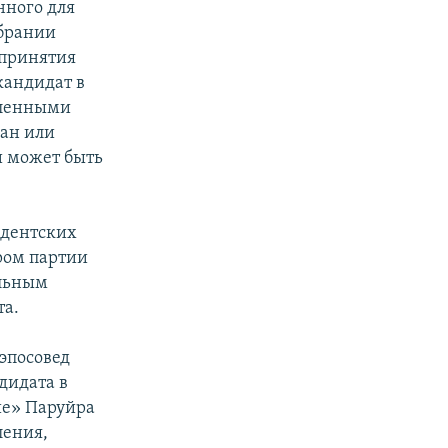
нного для
збрании
 принятия
 кандидат в
вленными
жан или
и может быть
идентских
ром партии
альным
та.
эпосовед
дидата в
ие» Паруйра
ления,