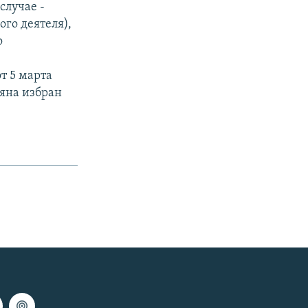
случае -
го деятеля),
о
т 5 марта
кяна избран