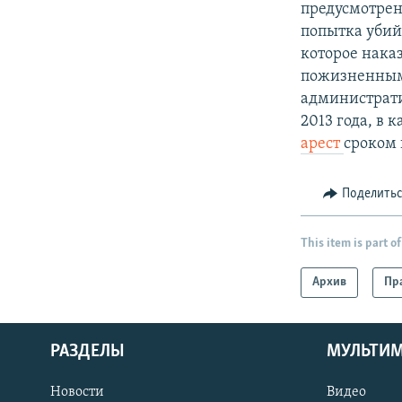
предусмотренн
попытка убий
которое наказ
пожизненным
администрати
2013 года, в
арест
сроком 
Поделить
This item is part of
Архив
Пр
РАЗДЕЛЫ
МУЛЬТИ
Новости
Видео