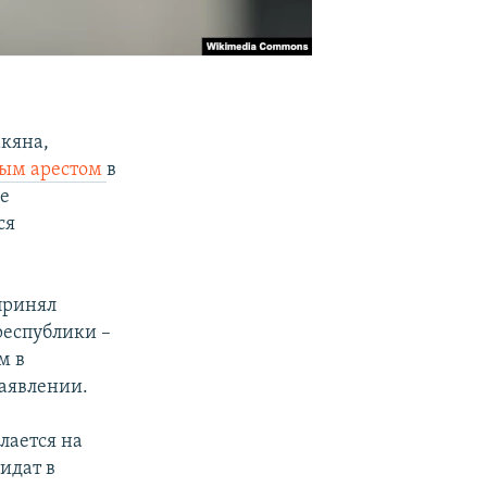
кяна,
ным арестом
в
е
ся
принял
республики –
м в
заявлении.
лается на
дидат в