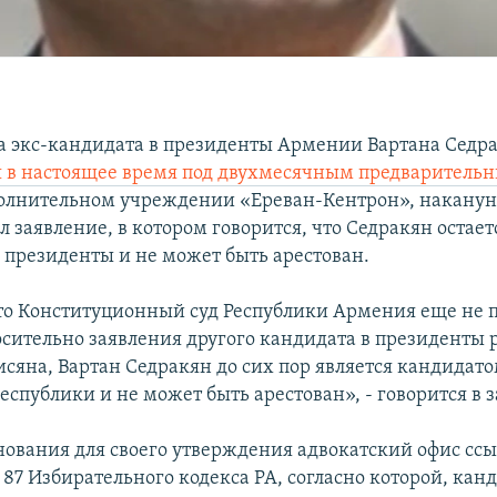
а экс-кандидата в президенты Армении Вартана Седра
 в настоящее время под двухмесячным предваритель
олнительном учреждении «Ереван-Кентрон», наканун
 заявление, в котором говорится, что Седракян остает
 президенты и не может быть арестован.
то Конституционный суд Республики Армения еще не 
сительно заявления другого кандидата в президенты 
сяна, Вартан Седракян до сих пор является кандидато
спублики и не может быть арестован», - говорится в 
снования для своего утверждения адвокатский офис ссы
и 87 Избирательного кодекса РА, согласно которой, кан