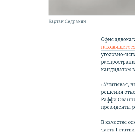
Вартан Седракян
Офис адвокат
находящегося
уголовно-исп
распространил
кандидатом в
«Учитывая, ч
решения отно
Раффи Ованни
президенты ре
В качестве о
часть 1 стать